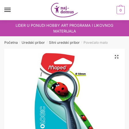
Skip
Skip
to
to
0
navigation
content
LIDER U PONUDI HOBBY ART PROGRAMA I LIKOVNOG
MATERIJALA
Početna
Uredski pribor
Sitni uredski pribor
Povećalo malo
/
/
/