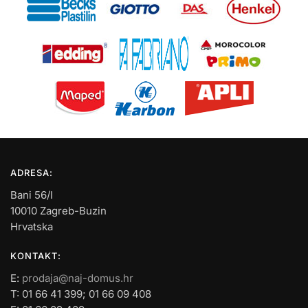
ADRESA:
Bani 56/I
10010 Zagreb-Buzin
Hrvatska
KONTAKT:
E:
prodaja@naj-domus.hr
T: 01 66 41 399; 01 66 09 408