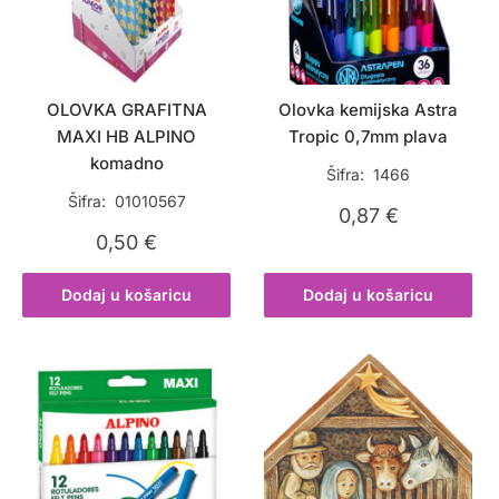
OLOVKA GRAFITNA
Olovka kemijska Astra
MAXI HB ALPINO
Tropic 0,7mm plava
komadno
Šifra: 1466
Šifra: 01010567
0,87
€
0,50
€
Dodaj u košaricu
Dodaj u košaricu