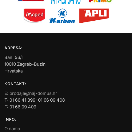
ADRESA:
Bani 56/I
10010 Zagreb-Buzin
Hrvatska
KONTAKT:
E:
prodaja@naj-domus.hr
T: 01 66 41 399; 01 66 09 408
F: 01 66 09 409
INFO:
O nama