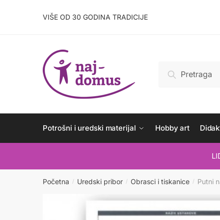
Skip
Skip
to
to
VIŠE OD 30 GODINA TRADICIJE
navigation
content
Pretraži:
Pretraži
Potrošni i uredski materijal
Hobby art
Didakt
L
Početna
Uredski pribor
Obrasci i tiskanice
Putni 
/
/
/