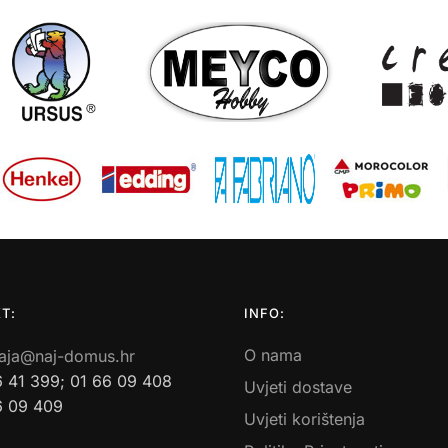
T:
INFO:
O nama
aja@naj-domus.hr
6 41 399; 01 66 09 408
Uvjeti dostave
6 09 409
Uvjeti korištenja