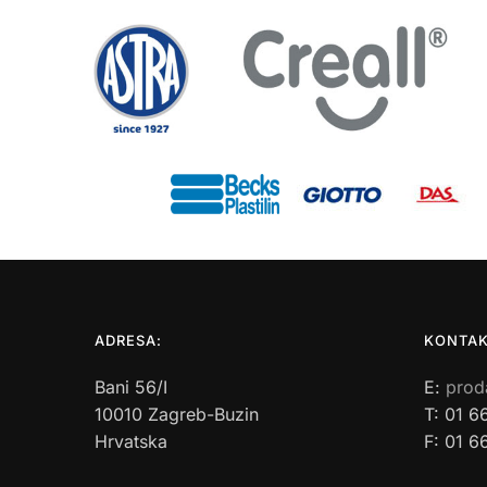
ADRESA:
KONTAK
Bani 56/I
E:
prod
10010 Zagreb-Buzin
T: 01 6
Hrvatska
F: 01 6