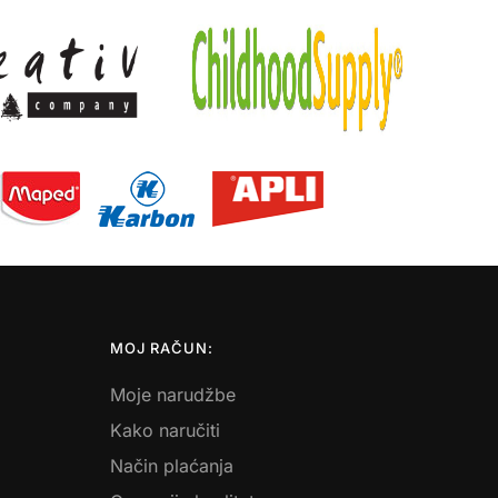
MOJ RAČUN:
Moje narudžbe
Kako naručiti
Način plaćanja