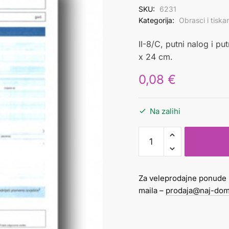
SKU:
6231
Kategorija:
Obrasci i tiska
II-8/C, putni nalog i pu
x 24 cm.
0,08
€
Na zalihi
Putni
nalog
UT-
II-
Za veleprodajne ponude 
8/C
maila –
prodaja@naj-dom
količina