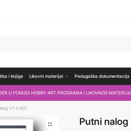
ika i knjige
Likovni materijal
Pedagoška dokumentacija
IDER U PONUDI HOBBY ART PROGRAMA I LIKOVNOG MATERIJA
nalog UT-II-8/C
Putni nalog