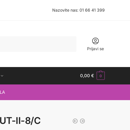
Nazovite nas:
01 66 41 399
Prijavi se
0,00
€
0
LA
 UT-II-8/C