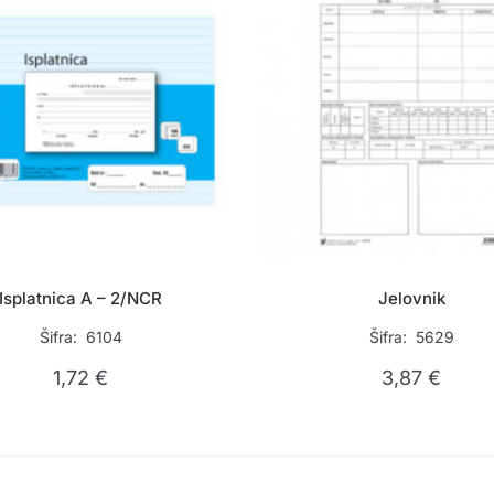
Isplatnica A – 2/NCR
Jelovnik
Šifra: 6104
Šifra: 5629
1,72
€
3,87
€