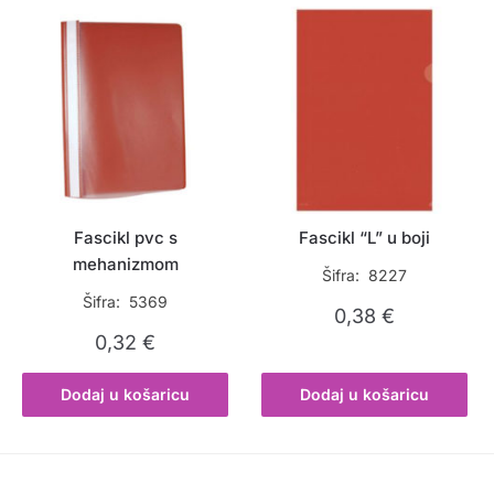
Fascikl pvc s
Fascikl “L” u boji
mehanizmom
Šifra: 8227
Šifra: 5369
0,38
€
0,32
€
Dodaj u košaricu
Dodaj u košaricu