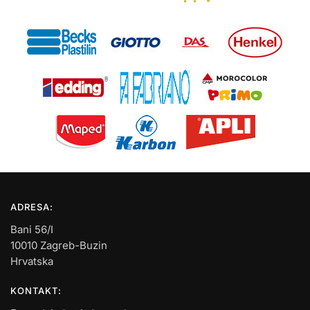
ADRESA:
Bani 56/I
10010 Zagreb-Buzin
Hrvatska
KONTAKT: