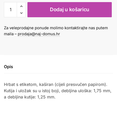
REGISTRATOR
Dodaj u košaricu
A4
USKI
PLAVI
Za veleprodajne ponude molimo kontaktirajte nas putem
količina
maila –
prodaja@naj-domus.hr
Opis
Hrbat s etiketom, kaširan (cijeli presvučen papirom).
Kutija i uložak su u istoj boji, debljina uloška: 1,75 mm,
a debljina kutije: 1,25 mm.