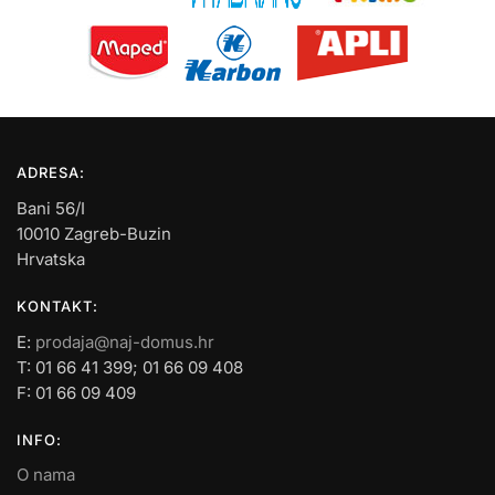
ADRESA:
Bani 56/I
10010 Zagreb-Buzin
Hrvatska
KONTAKT:
E:
prodaja@naj-domus.hr
T: 01 66 41 399; 01 66 09 408
F: 01 66 09 409
INFO:
O nama