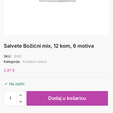
Salvete Božićni mix, 12 kom, 6 motiva
SKU:
8140
Kategorija:
Kreativni setovi
2,97
€
Na zalihi
Salvete
Dodaj u košaricu
Božićni
mix,
12