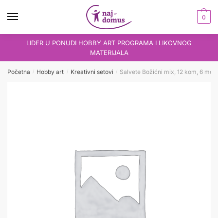
Skip
Skip
to
to
0
navigation
content
LIDER U PONUDI HOBBY ART PROGRAMA I LIKOVNOG
MATERIJALA
Početna
Hobby art
Kreativni setovi
Salvete Božićni mix, 12 kom, 6 moti
/
/
/