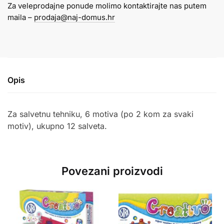
Za veleprodajne ponude molimo kontaktirajte nas putem
kom,
maila –
prodaja@naj-domus.hr
6
motiva
količina
Opis
Za salvetnu tehniku, 6 motiva (po 2 kom za svaki
motiv), ukupno 12 salveta.
Povezani proizvodi