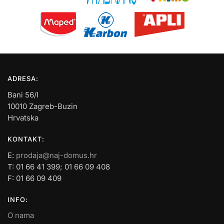
ADRESA:
Bani 56/I
10010 Zagreb-Buzin
Hrvatska
KONTAKT:
E:
prodaja@naj-domus.hr
T: 01 66 41 399; 01 66 09 408
F: 01 66 09 409
INFO:
O nama