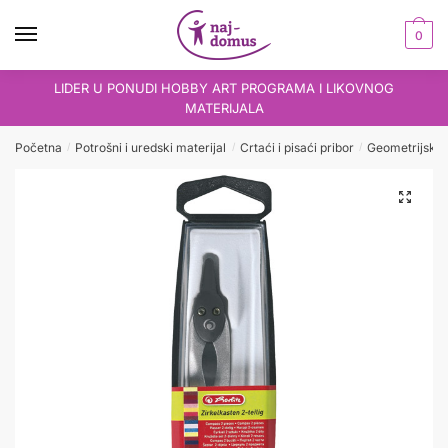
Skip
Skip
to
to
0
navigation
content
LIDER U PONUDI HOBBY ART PROGRAMA I LIKOVNOG
MATERIJALA
Početna
Potrošni i uredski materijal
Crtaći i pisaći pribor
Geometrijski p
/
/
/