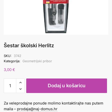
Šestar školski Herlitz
SKU:
3742
Kategorija:
Geometrijski pribor
3,00
€
Šestar
Dodaj u košaricu
školski
Herlitz
količina
Za veleprodajne ponude molimo kontaktirajte nas putem
maila –
prodaja@naj-domus.hr