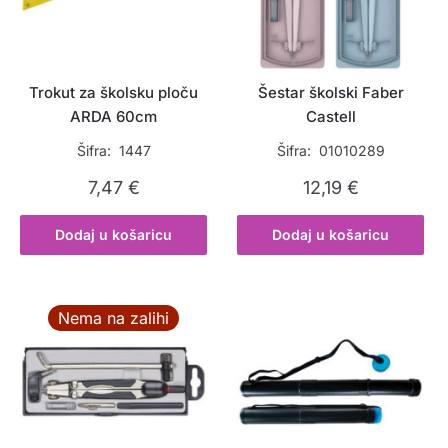
Trokut za školsku ploču
Šestar školski Faber
ARDA 60cm
Castell
Šifra: 1447
Šifra: 01010289
7,47
€
12,19
€
Dodaj u košaricu
Dodaj u košaricu
Nema na zalihi