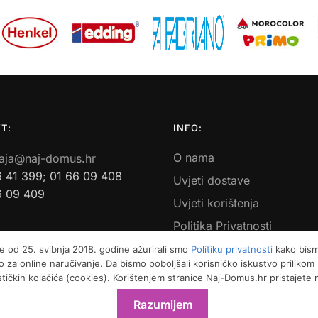
T:
INFO:
O nama
aja@naj-domus.hr
6 41 399; 01 66 09 408
Uvjeti dostave
6 09 409
Uvjeti korištenja
Politika Privatnosti
Povrati i reklamacije
e od 25. svibnja 2018. godine ažurirali smo
Politiku privatnosti
kako bismo
 za online naručivanje. Da bismo poboljšali korisničko iskustvo priliko
Kontakt
ističkih kolačića (cookies). Korištenjem stranice Naj-Domus.hr pristajete
Razumijem