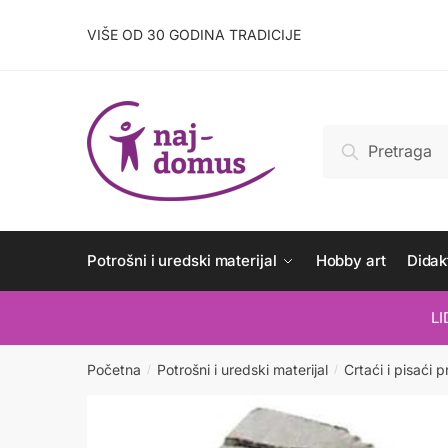
Skip
Skip
to
to
VIŠE OD 30 GODINA TRADICIJE
navigation
content
Pretraži:
Pretraži
Potrošni i uredski materijal
Hobby art
Didakt
L
Početna
Potrošni i uredski materijal
Crtaći i pisaći p
/
/