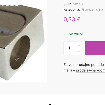
SKU:
50140
Kategorija:
Gumice i šiljila
0,33
€
Na zalihi
Šiljilo
metalno
1
rupa
Za veleprodajne ponude 
količina
maila –
prodaja@naj-dom