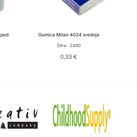
aped
Gumica Milan 4024 srednja
Šifra: 2490
0,33
€