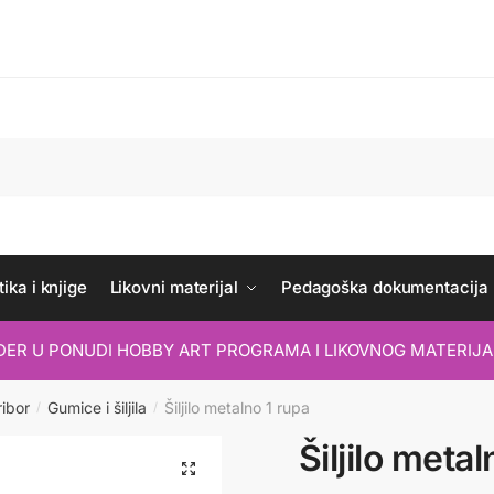
ika i knjige
Likovni materijal
Pedagoška dokumentacija
IDER U PONUDI HOBBY ART PROGRAMA I LIKOVNOG MATERIJA
ribor
Gumice i šiljila
Šiljilo metalno 1 rupa
/
/
Šiljilo meta