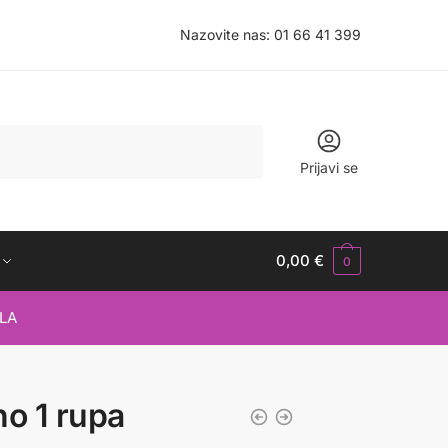
Nazovite nas:
01 66 41 399
Prijavi se
0,00
€
0
LA
lno 1 rupa