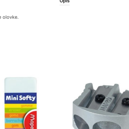
Opis
e olovke.