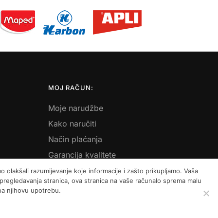
MOJ RAČUN:
Moje narudžbe
Kako naručiti
Način plaćanja
Garancija kvalitete
Košarica
 olakšali razumijevanje koje informacije i zašto prikupljamo. Vaša
m pregledavanja stranica, ova stranica na vaše računalo sprema malu
 na njihovu upotrebu.