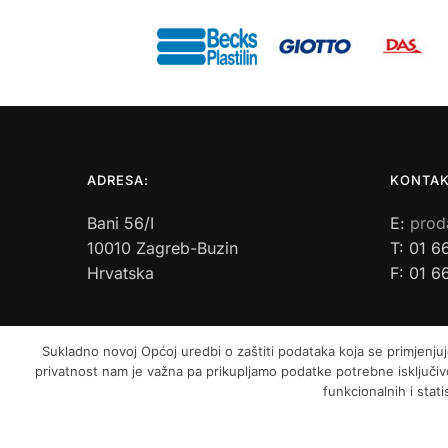
ADRESA:
KONTAK
Bani 56/I
E:
prod
10010 Zagreb-Buzin
T: 01 6
Hrvatska
F: 01 6
Sukladno novoj Općoj uredbi o zaštiti podataka koja se primjenjuj
privatnost nam je važna pa prikupljamo podatke potrebne isključivo
funkcionalnih i stat