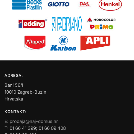
ADRESA:
Bani 56/I
10010 Zagreb-Buzin
Hrvatska
KONTAKT:
E:
prodaja@naj-domus.hr
T: 01 66 41 399; 01 66 09 408