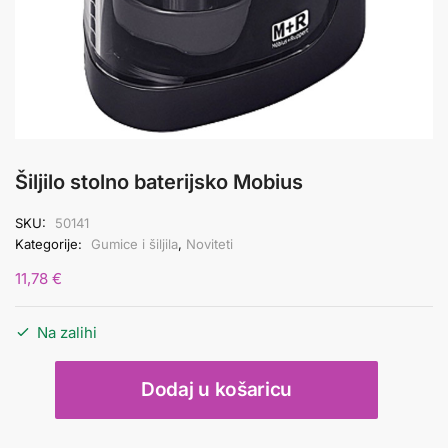
Šiljilo stolno baterijsko Mobius
SKU:
50141
Kategorije:
Gumice i šiljila
,
Noviteti
11,78
€
Na zalihi
Šiljilo
Dodaj u košaricu
stolno
baterijsko
Mobius