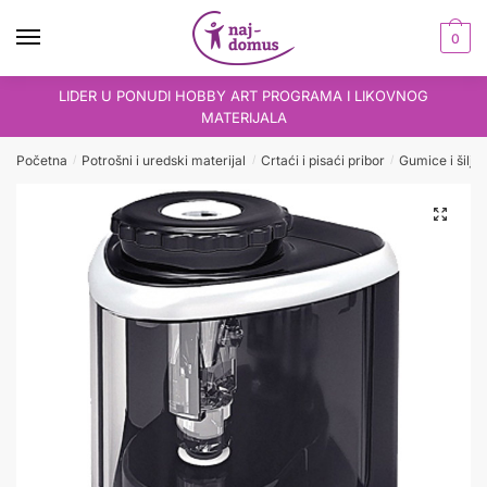
Skip
Skip
to
to
0
navigation
content
LIDER U PONUDI HOBBY ART PROGRAMA I LIKOVNOG
MATERIJALA
Početna
Potrošni i uredski materijal
Crtaći i pisaći pribor
Gumice i šiljil
/
/
/