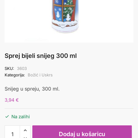
Sprej bijeli snijeg 300 ml
SKU:
3603
Kategorija:
Božić i Uskrs
Snijeg u spreju, 300 ml.
3,94
€
Na zalihi
Sprej
Dodaj u košaricu
bijeli