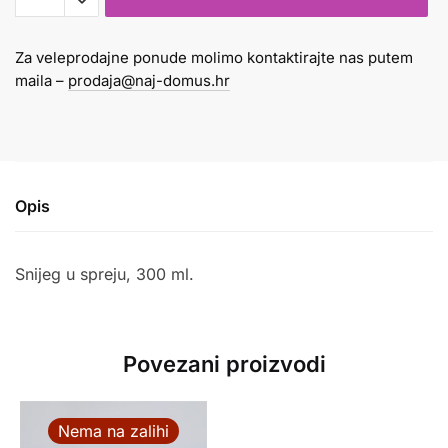
snijeg
300
Za veleprodajne ponude molimo kontaktirajte nas putem
ml
maila –
prodaja@naj-domus.hr
količina
Opis
Snijeg u spreju, 300 ml.
Povezani proizvodi
Nema na zalihi