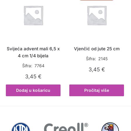
Svijeća advent mali 6,5 x
Vjenčić od jute 25 cm
4 cm 1/4 bijela
Šifra: 2145
Šifra: 7764
3,45
€
3,45
€
Dodaj u košaricu
Pročitaj više