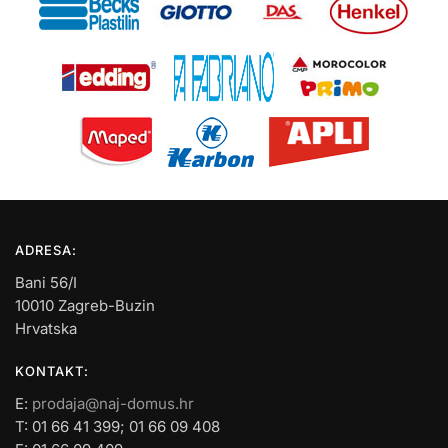
ADRESA:
Bani 56/I
10010 Zagreb-Buzin
Hrvatska
KONTAKT:
E:
prodaja@naj-domus.hr
T: 01 66 41 399; 01 66 09 408