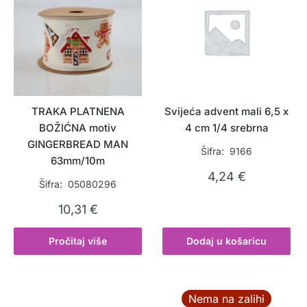
TRAKA PLATNENA
Svijeća advent mali 6,5 x
BOŽIĆNA motiv
4 cm 1/4 srebrna
GINGERBREAD MAN
Šifra: 9166
63mm/10m
4,24
€
Šifra: 05080296
10,31
€
Pročitaj više
Dodaj u košaricu
Nema na zalihi