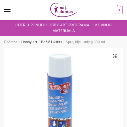
Skip
Skip
to
to
0
navigation
content
LIDER U PONUDI HOBBY ART PROGRAMA I LIKOVNOG
MATERIJALA
Početna
Hobby art
Božić i Uskrs
Sprej bijeli snijeg 300 ml
/
/
/