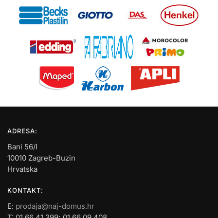
ADRESA:
Bani 56/I
10010 Zagreb-Buzin
Hrvatska
KONTAKT:
E:
prodaja@naj-domus.hr
T: 01 66 41 399; 01 66 09 408