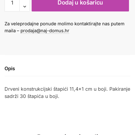
Dodaj u košaricu
drveni
konstrukcijski
1/30
Za veleprodajne ponude molimo kontaktirajte nas putem
količina
maila –
prodaja@naj-domus.hr
Opis
Drveni konstrukcijski štapići 11,4×1 cm u boji. Pakiranje
sadrži 30 štapića u boji.