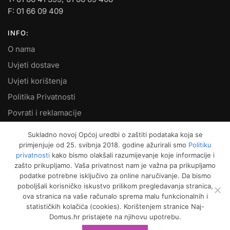
F: 01 66 09 409
INFO:
O nama
Uvjeti dostave
Uvjeti korištenja
Politika Privatnosti
Povrati i reklamacije
Kontakt
Sukladno novoj Općoj uredbi o zaštiti podataka koja se
primjenjuje od 25. svibnja 2018. godine ažurirali smo
Politiku
MOJ RAČUN:
privatnosti
kako bismo olakšali razumijevanje koje informacije i
zašto prikupljamo. Vaša privatnost nam je važna pa prikupljamo
Moje narudžbe
podatke potrebne isključivo za online naručivanje. Da bismo
Kako naručiti
poboljšali korisničko iskustvo prilikom pregledavanja stranica,
ova stranica na vaše računalo sprema malu funkcionalnih i
Način plaćanja
statističkih kolačića (cookies). Korištenjem stranice Naj-
Garancija kvalitete
Domus.hr pristajete na njihovu upotrebu.