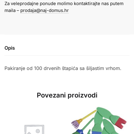
Za veleprodajne ponude molimo kontaktirajte nas putem
količina
maila –
prodaja@naj-domus.hr
Opis
Pakiranje od 100 drvenih štapića sa šiljastim vrhom.
Povezani proizvodi