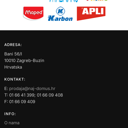
ADRESA:
Bani 56/I
10010 Zagreb-Buzin
Hrvatska
KONTAKT:
E:
prodaja@naj-domus.hr
T: 01 66 41 399; 01 66 09 408
F: 01 66 09 409
INFO:
O nama