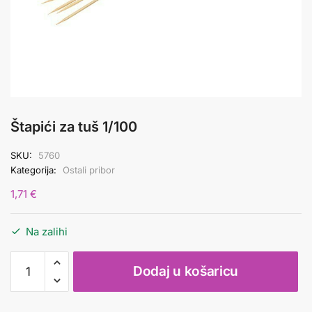
Štapići za tuš 1/100
SKU:
5760
Kategorija:
Ostali pribor
1,71
€
Na zalihi
Štapići
Dodaj u košaricu
za
tuš
1/100