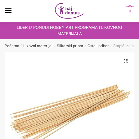
Skip
Skip
to
to
0
navigation
content
LIDER U PONUDI HOBBY ART PROGRAMA I LIKOVNOG
MATERIJALA
Početna
Likovni materijal
Slikarski pribor
Ostali pribor
Štapići za tuš 
/
/
/
/