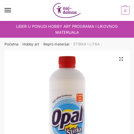
Skip
Skip
to
to
0
navigation
content
LIDER U PONUDI HOBBY ART PROGRAMA I LIKOVNOG
MATERIJALA
Početna
Hobby art
Repro materijal
ŠTIRKA 1 LITRA
/
/
/