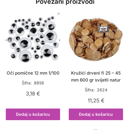
Povezani proizvodi
Oči pomične 12 mm 1/100
Kružići drveni fi 25 – 45
mm 600 gr svijetli natur
Šifra: 8856
Šifra: 2624
3,18
€
11,25
€
Dodaj u košaricu
Dodaj u košaricu