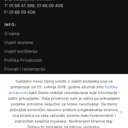
T: 01 66 41 399; 01 66 09 408
F: 01 66 09 409
INFO:
O nama
Uvjeti dostave
Uvjeti korištenja
Politika Privatnosti
Povrati i reklamacije
Kontakt
Sukladno novoj Općoj uredbi o zaštiti podataka koja se
primjenjuje od 25. svibnja 2018. godine ažurirali smo
Politiku
MOJ RAČUN:
privatnosti
kako bismo olakšali razumijevanje koje informacije i
zašto prikupljamo. Vaša privatnost nam je važna pa prikupljamo
Moje narudžbe
podatke potrebne isključivo za online naručivanje. Da bismo
Kako naručiti
poboljšali korisničko iskustvo prilikom pregledavanja stranica,
ova stranica na vaše računalo sprema malu funkcionalnih i
Način plaćanja
statističkih kolačića (cookies). Korištenjem stranice Naj-
Garancija kvalitete
Domus.hr pristajete na njihovu upotrebu.