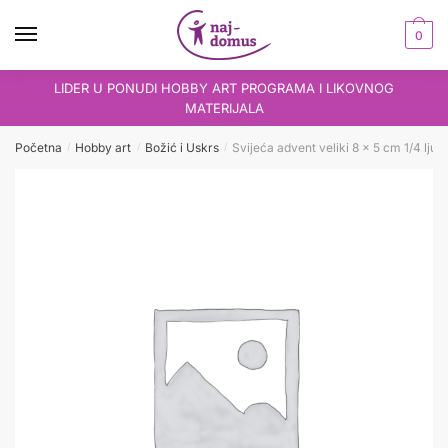
Skip
Skip
to
to
0
navigation
content
LIDER U PONUDI HOBBY ART PROGRAMA I LIKOVNOG
MATERIJALA
Početna
Hobby art
Božić i Uskrs
Svijeća advent veliki 8 x 5 cm 1/4 ljub
/
/
/