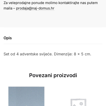
Za veleprodajne ponude molimo kontaktirajte nas putem
x
maila –
prodaja@naj-domus.hr
5
cm
1/4
ljubičasta
količina
Opis
Set od 4 adventske svijeće. Dimenzije: 8 x 5 cm.
Povezani proizvodi