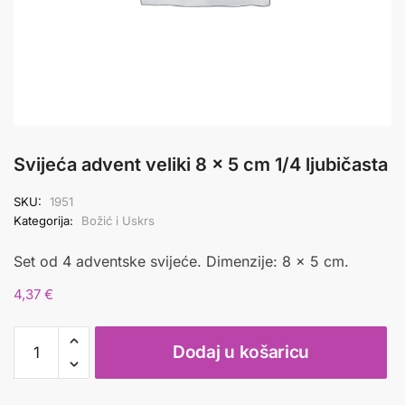
Svijeća advent veliki 8 x 5 cm 1/4 ljubičasta
SKU:
1951
Kategorija:
Božić i Uskrs
Set od 4 adventske svijeće. Dimenzije: 8 x 5 cm.
4,37
€
Svijeća
Dodaj u košaricu
advent
veliki
8