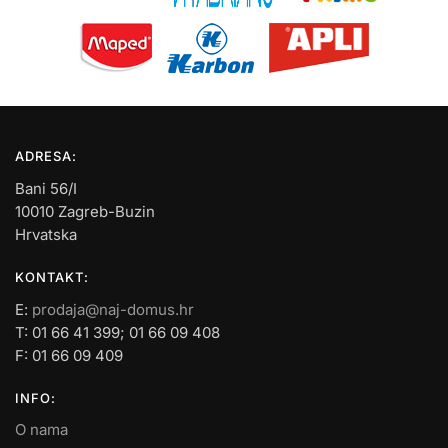
ADRESA:
Bani 56/I
10010 Zagreb-Buzin
Hrvatska
KONTAKT:
E:
prodaja@naj-domus.hr
T: 01 66 41 399; 01 66 09 408
F: 01 66 09 409
INFO:
O nama