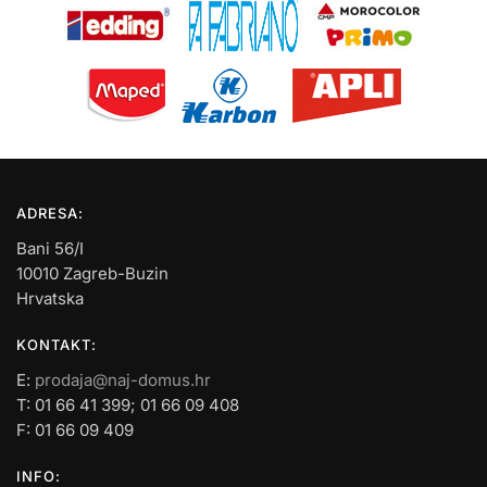
ADRESA:
Bani 56/I
10010 Zagreb-Buzin
Hrvatska
KONTAKT:
E:
prodaja@naj-domus.hr
T: 01 66 41 399; 01 66 09 408
F: 01 66 09 409
INFO: