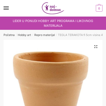
Skip
Skip
to
to
0
navigation
content
LIDER U PONUDI HOBBY ART PROGRAMA I LIKOVNOG
MATERIJALA
Početna
Hobby art
Repro materijal
TEGLA TERAKOTA fi 5cm visina 4,
/
/
/