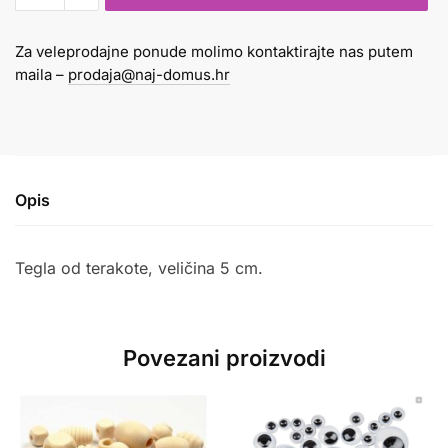
fi
5cm
Za veleprodajne ponude molimo kontaktirajte nas putem
visina
maila –
prodaja@naj-domus.hr
4,2cm
količina
Opis
Tegla od terakote, veličina 5 cm.
Povezani proizvodi