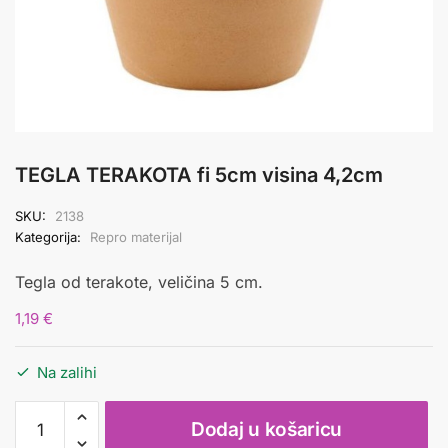
TEGLA TERAKOTA fi 5cm visina 4,2cm
SKU:
2138
Kategorija:
Repro materijal
Tegla od terakote, veličina 5 cm.
1,19
€
Na zalihi
TEGLA
Dodaj u košaricu
TERAKOTA