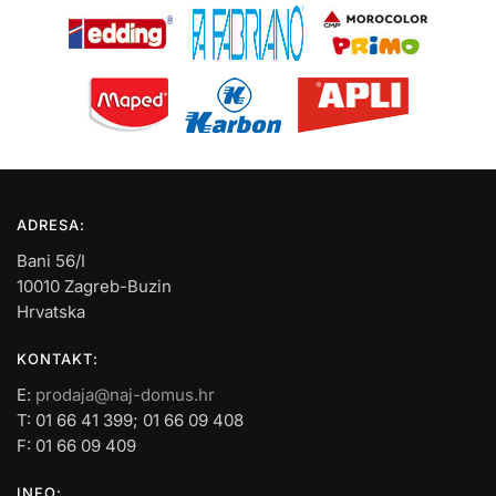
ADRESA:
Bani 56/I
10010 Zagreb-Buzin
Hrvatska
KONTAKT:
E:
prodaja@naj-domus.hr
T: 01 66 41 399; 01 66 09 408
F: 01 66 09 409
INFO: