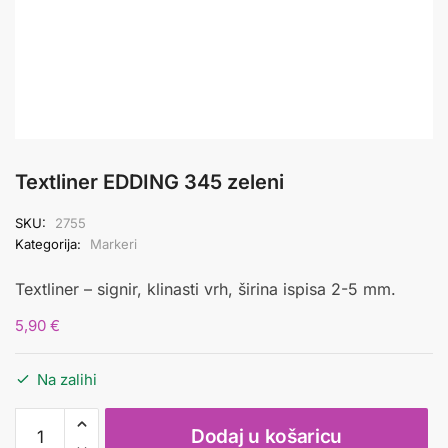
Textliner EDDING 345 zeleni
SKU:
2755
Kategorija:
Markeri
Textliner – signir, klinasti vrh, širina ispisa 2-5 mm.
5,90
€
Na zalihi
Textliner
Dodaj u košaricu
EDDING