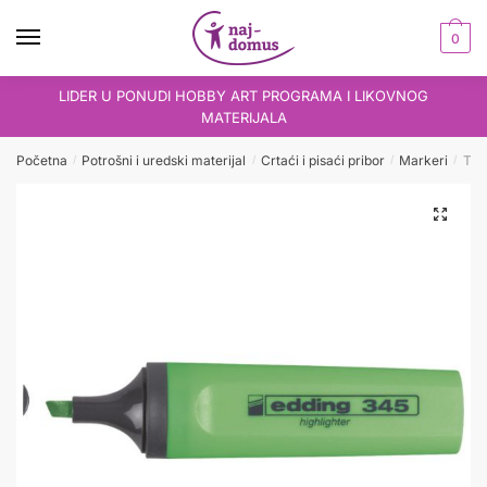
Skip
Skip
to
to
0
navigation
content
LIDER U PONUDI HOBBY ART PROGRAMA I LIKOVNOG
MATERIJALA
Početna
Potrošni i uredski materijal
Crtaći i pisaći pribor
Markeri
Tex
/
/
/
/