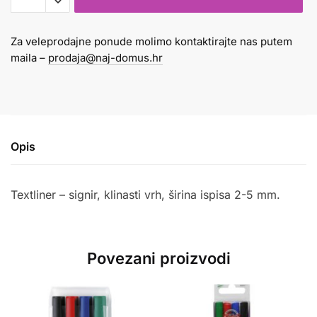
345
zeleni
Za veleprodajne ponude molimo kontaktirajte nas putem
količina
maila –
prodaja@naj-domus.hr
Opis
Textliner – signir, klinasti vrh, širina ispisa 2-5 mm.
Povezani proizvodi