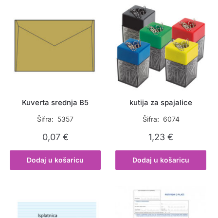
Kuverta srednja B5
kutija za spajalice
Šifra: 5357
Šifra: 6074
0,07
€
1,23
€
Dodaj u košaricu
Dodaj u košaricu