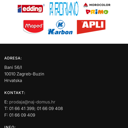
ADRESA:
Bani 56/I
10010 Zagreb-Buzin
Hrvatska
KONTAKT:
E:
prodaja@naj-domus.hr
T: 01 66 41 399; 01 66 09 408
F: 01 66 09 409
INFO: