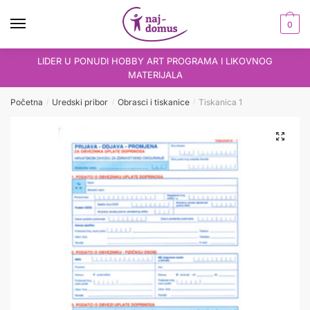
Skip
Skip
to
to
0
navigation
content
LIDER U PONUDI HOBBY ART PROGRAMA I LIKOVNOG
MATERIJALA
Početna
Uredski pribor
Obrasci i tiskanice
Tiskanica 1
/
/
/