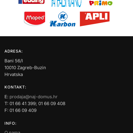
ADRESA:
Bani 56/I
10010 Zagreb-Buzin
Hrvatska
KONTAKT:
E:
prodaja@naj-domus.hr
T: 01 66 41 399; 01 66 09 408
F: 01 66 09 409
INFO:
O nama