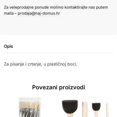
i-
Za veleprodajne ponude molimo kontaktirajte nas putem
Noor
maila –
prodaja@naj-domus.hr
20ml
količina
Opis
Za pisanje i crtanje, u plastičnoj boci.
Povezani proizvodi