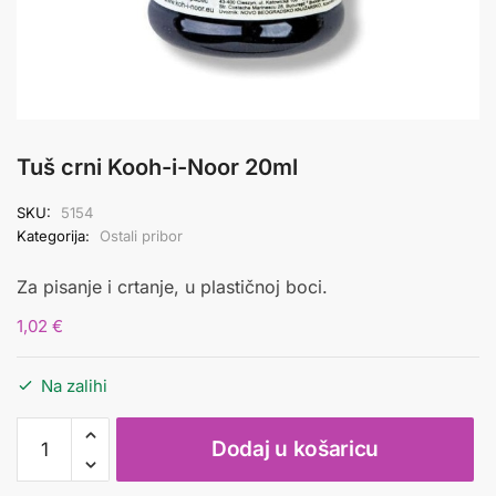
Tuš crni Kooh-i-Noor 20ml
SKU:
5154
Kategorija:
Ostali pribor
Za pisanje i crtanje, u plastičnoj boci.
1,02
€
Na zalihi
Tuš
Dodaj u košaricu
crni
Kooh-