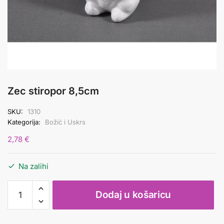
Zec stiropor 8,5cm
SKU:
1310
Kategorija:
Božić i Uskrs
2,78
€
Na zalihi
Zec
Dodaj u košaricu
stiropor
8,5cm
količina