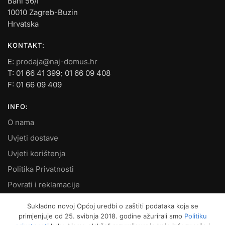
Bani 56/I
10010 Zagreb-Buzin
Hrvatska
KONTAKT:
E:
prodaja@naj-domus.hr
T: 01 66 41 399; 01 66 09 408
F: 01 66 09 409
INFO:
O nama
Uvjeti dostave
Uvjeti korištenja
Politika Privatnosti
Povrati i reklamacije
Kontakt
Sukladno novoj Općoj uredbi o zaštiti podataka koja se
primjenjuje od 25. svibnja 2018. godine ažurirali smo
Politiku
MOJ RAČUN: