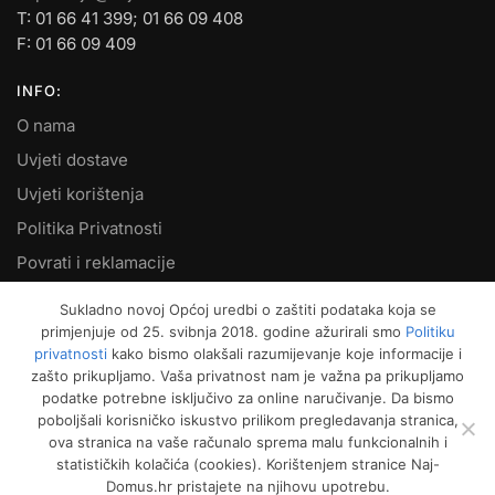
T: 01 66 41 399; 01 66 09 408
F: 01 66 09 409
INFO:
O nama
Uvjeti dostave
Uvjeti korištenja
Politika Privatnosti
Povrati i reklamacije
Kontakt
Sukladno novoj Općoj uredbi o zaštiti podataka koja se
primjenjuje od 25. svibnja 2018. godine ažurirali smo
Politiku
MOJ RAČUN:
privatnosti
kako bismo olakšali razumijevanje koje informacije i
zašto prikupljamo. Vaša privatnost nam je važna pa prikupljamo
Moje narudžbe
podatke potrebne isključivo za online naručivanje. Da bismo
Kako naručiti
poboljšali korisničko iskustvo prilikom pregledavanja stranica,
ova stranica na vaše računalo sprema malu funkcionalnih i
Način plaćanja
statističkih kolačića (cookies). Korištenjem stranice Naj-
Garancija kvalitete
Domus.hr pristajete na njihovu upotrebu.