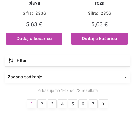
plava
roza
Šifra: 2336
Šifra: 2856
5,63
€
5,63
€
Dodaj u košaricu
Dodaj u košaricu
Filteri
Prikazujemo 1–12 od 73 rezultata
1
2
3
4
5
6
7