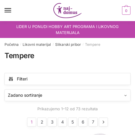
Skip
Skip
to
to
0
navigation
content
LIDER U PONUDI HOBBY ART PROGRAMA I LIKOVNOG
MATERIJALA
Početna
Likovni materijal
Slikarski pribor
Tempere
/
/
/
Tempere
Filteri
Prikazujemo 1–12 od 73 rezultata
1
2
3
4
5
6
7