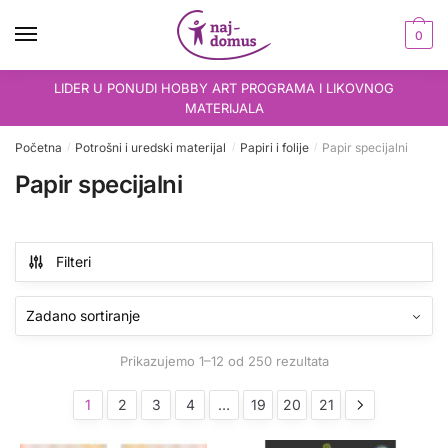
Skip
Skip
to
to
0
navigation
content
LIDER U PONUDI HOBBY ART PROGRAMA I LIKOVNOG
MATERIJALA
Početna
Potrošni i uredski materijal
Papiri i folije
Papir specijalni
/
/
/
Papir specijalni
Filteri
Prikazujemo 1–12 od 250 rezultata
1
2
3
4
…
19
20
21