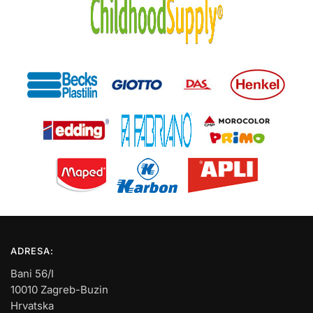
ADRESA:
Bani 56/I
10010 Zagreb-Buzin
Hrvatska