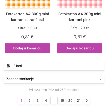
Fotokarton A4 300g mini
Fotokarton A4 300g mini
karirani narančasti
karirani pink
Šifra: 2930
Šifra: 2932
0,81
€
0,81
€
Dodaj u košaricu
Dodaj u košaricu
Filteri
Prikazujemo 1–12 od 250 rezultata
1
2
3
4
…
19
20
21