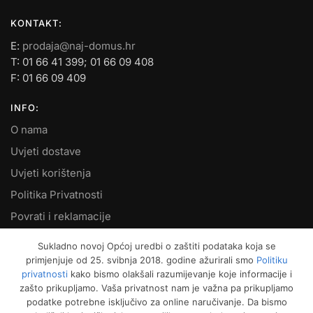
KONTAKT:
E:
prodaja@naj-domus.hr
T: 01 66 41 399; 01 66 09 408
F: 01 66 09 409
INFO:
O nama
Uvjeti dostave
Uvjeti korištenja
Politika Privatnosti
Povrati i reklamacije
Kontakt
Sukladno novoj Općoj uredbi o zaštiti podataka koja se
primjenjuje od 25. svibnja 2018. godine ažurirali smo
Politiku
MOJ RAČUN:
privatnosti
kako bismo olakšali razumijevanje koje informacije i
zašto prikupljamo. Vaša privatnost nam je važna pa prikupljamo
Moje narudžbe
podatke potrebne isključivo za online naručivanje. Da bismo