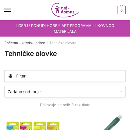
Skip
Skip
to
to
0
navigation
content
LIDER U PONUDI HOBBY ART PROGRAMA I LIKOVNOG
MATERIJALA
Početna
Uredski pribor
Tehničke olovke
/
/
Tehničke olovke
Filteri
Prikazuje se svih 3 rezultata