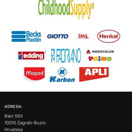
ADRESA:
Bani 56/I
10010 Zagreb-Buzin
Hrvatska