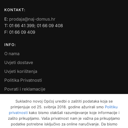
KONTAKT:
E:
prodaja@naj-domus.hr
T: 01 66 41 399; 01 66 09 408
F: 01 66 09 409
INFO:
O nama
Uvjeti dostave
Uvjeti korištenja
Politika Privatnosti
Povrati i reklamacije
Kontakt
Sukladno novoj Općoj uredbi o zaštiti podataka koja se
primjenjuje od 25. svibnja 2018. godine ažurirali smo
Politiku
MOJ RAČUN:
privatnosti
kako bismo olakšali razumijevanje koje informacije i
zašto prikupljamo. Vaša privatnost nam je važna pa prikupljamo
Moje narudžbe
podatke potrebne isključivo za online naručivanje. Da bismo