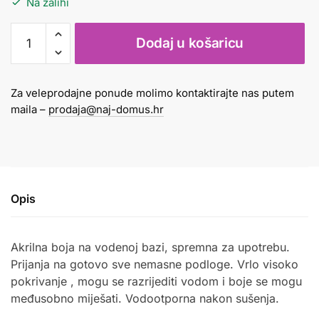
Na zalihi
Boja
Dodaj u košaricu
akrilna
500
ml
Za veleprodajne ponude molimo kontaktirajte nas putem
plava
maila –
prodaja@naj-domus.hr
Creall
količina
Opis
Akrilna boja na vodenoj bazi, spremna za upotrebu.
Prijanja na gotovo sve nemasne podloge. Vrlo visoko
pokrivanje , mogu se razrijediti vodom i boje se mogu
međusobno miješati. Vodootporna nakon sušenja.