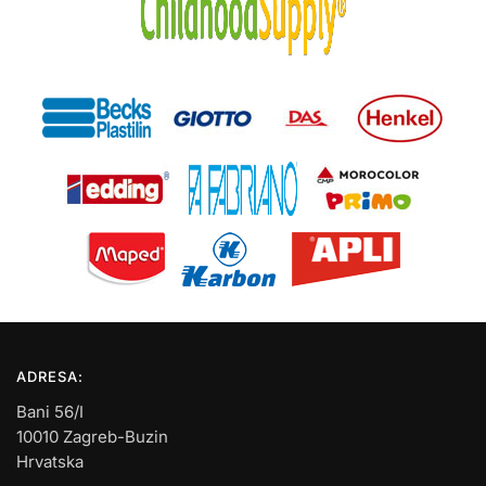
ADRESA:
Bani 56/I
10010 Zagreb-Buzin
Hrvatska