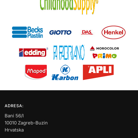
ADRESA:
Bani 56/I
10010 Zagreb-Buzin
Hrvatska