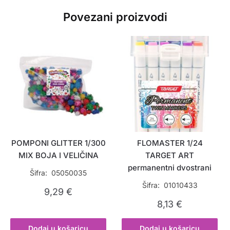
Povezani proizvodi
POMPONI GLITTER 1/300
FLOMASTER 1/24
MIX BOJA I VELIČINA
TARGET ART
permanentni dvostrani
Šifra: 05050035
Šifra: 01010433
9,29
€
8,13
€
Dodaj u košaricu
Dodaj u košaricu