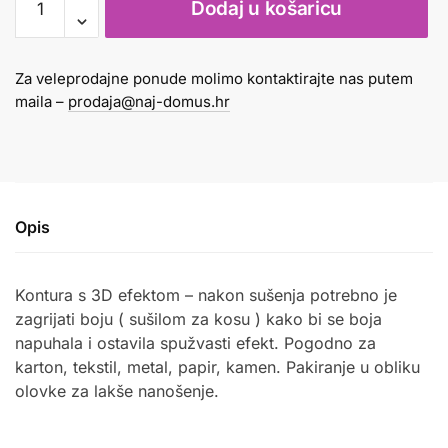
Dodaj u košaricu
kontura
3D
u
Za veleprodajne ponude molimo kontaktirajte nas putem
olovci
maila –
prodaja@naj-domus.hr
1/12
količina
Opis
Kontura s 3D efektom – nakon sušenja potrebno je
zagrijati boju ( sušilom za kosu ) kako bi se boja
napuhala i ostavila spužvasti efekt. Pogodno za
karton, tekstil, metal, papir, kamen. Pakiranje u obliku
olovke za lakše nanošenje.