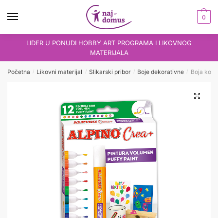
Skip
Skip
to
to
0
navigation
content
LIDER U PONUDI HOBBY ART PROGRAMA I LIKOVNOG
MATERIJALA
Početna
Likovni materijal
Slikarski pribor
Boje dekorativne
Boja kontu
/
/
/
/