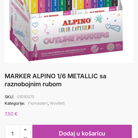
MARKER ALPINO 1/6 METALLIC sa
raznobojnim rubom
SKU:
01010575
Kategorije:
Flomasteri
,
Noviteti
7,50
€
MARKER
Dodaj u košaricu
ALPINO