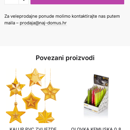
1/6
METALLIC
Za veleprodajne ponude molimo kontaktirajte nas putem
sa
maila –
prodaja@naj-domus.hr
raznobojnim
rubom
količina
Povezani proizvodi
KALUP PVC ZVIJEZDE
OLOVKA KEMIJSKA 0,8