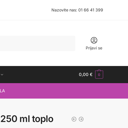
Nazovite nas:
01 66 41 399
Prijavi se
0,00
€
0
LA
 250 ml toplo