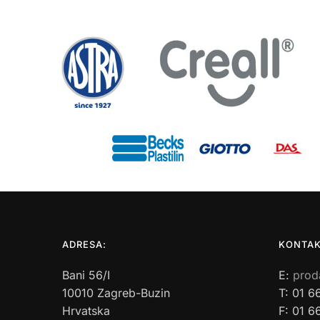
ADRESA:
KONTAK
Bani 56/I
E:
prod
10010 Zagreb-Buzin
T: 01 6
Hrvatska
F: 01 6