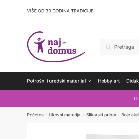
Skip
Skip
to
to
VIŠE OD 30 GODINA TRADICIJE
navigation
content
Pretraži:
Pretraži
Potrošni i uredski materijal
Hobby art
Didakt
L
Početna
Likovni materijal
Slikarski pribor
Boje akri
/
/
/