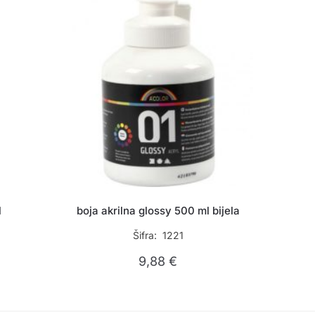
l
boja akrilna glossy 500 ml bijela
Šifra: 1221
9,88
€