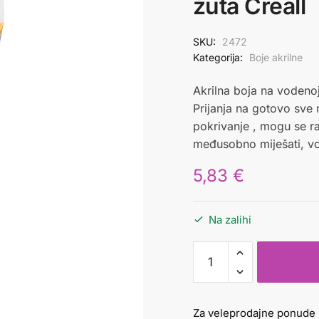
žuta Creall
SKU:
2472
Kategorija:
Boje akrilne
Akrilna boja na vodeno
Prijanja na gotovo sve
pokrivanje , mogu se r
međusobno miješati, v
5,83
€
Na zalihi
Boja
akrilna
250
ml
Za veleprodajne ponude 