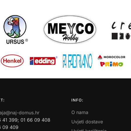
T:
INFO:
O nama
aja@naj-domus.hr
6 41 399; 01 66 09 408
Uvjeti dostave
6 09 409