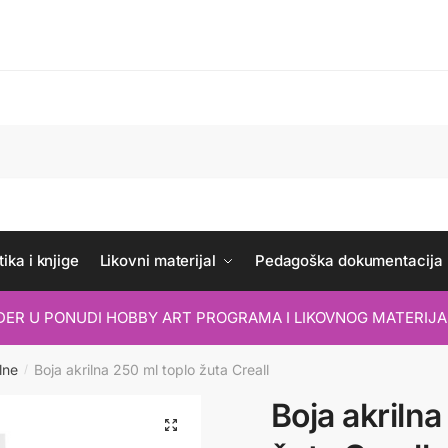
ika i knjige
Likovni materijal
Pedagoška dokumentacija
IDER U PONUDI HOBBY ART PROGRAMA I LIKOVNOG MATERIJA
lne
Boja akrilna 250 ml toplo žuta Creall
/
Boja akrilna