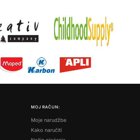
MOJ RAČUN:
Moje narudžbe
Kako naručiti