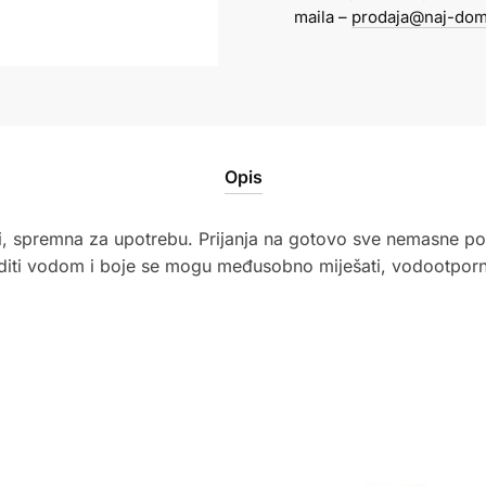
toplo
maila –
prodaja@naj-dom
žuta
Creall
količina
Opis
i, spremna za upotrebu. Prijanja na gotovo sve nemasne po
editi vodom i boje se mogu međusobno miješati, vodootpor