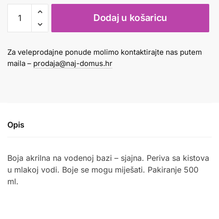
Boja
Dodaj u košaricu
akrilna
glossy
500
Za veleprodajne ponude molimo kontaktirajte nas putem
ml
maila –
prodaja@naj-domus.hr
plava
količina
Opis
Boja akrilna na vodenoj bazi – sjajna. Periva sa kistova
u mlakoj vodi. Boje se mogu miješati. Pakiranje 500
ml.