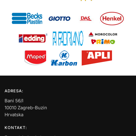
ADRESA:
Bani 56/I
10010 Zagreb-Buzin
Hrvatska
KONTAKT: