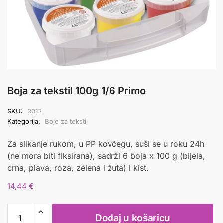
Boja za tekstil 100g 1/6 Primo
SKU:
3012
Kategorija:
Boje za tekstil
Za slikanje rukom, u PP kovčegu, suši se u roku 24h
(ne mora biti fiksirana), sadrži 6 boja x 100 g (bijela,
crna, plava, roza, zelena i žuta) i kist.
14,44
€
Boja
Dodaj u košaricu
za