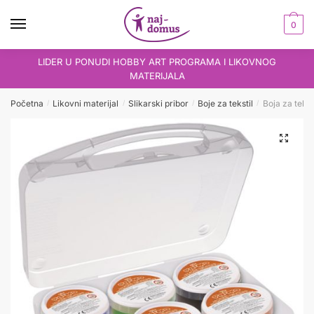
Skip
Skip
to
to
0
navigation
content
LIDER U PONUDI HOBBY ART PROGRAMA I LIKOVNOG
MATERIJALA
Početna
Likovni materijal
Slikarski pribor
Boje za tekstil
Boja za tekst
/
/
/
/