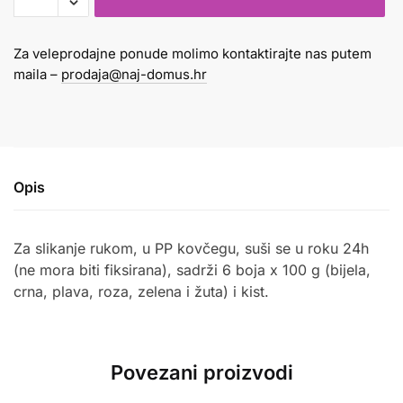
tekstil
100g
Za veleprodajne ponude molimo kontaktirajte nas putem
1/6
maila –
prodaja@naj-domus.hr
Primo
količina
Opis
Za slikanje rukom, u PP kovčegu, suši se u roku 24h
(ne mora biti fiksirana), sadrži 6 boja x 100 g (bijela,
crna, plava, roza, zelena i žuta) i kist.
Povezani proizvodi