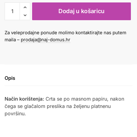
Olovka
Dodaj u košaricu
termotransfer
crna
1/12
Za veleprodajne ponude molimo kontaktirajte nas putem
K-
maila –
prodaja@naj-domus.hr
i-
N
količina
Opis
Način korištenja:
Crta se po masnom papiru, nakon
čega se glačalom preslika na željenu platnenu
površinu.