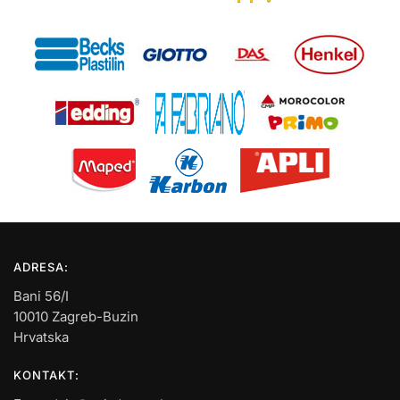
ADRESA:
Bani 56/I
10010 Zagreb-Buzin
Hrvatska
KONTAKT: