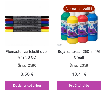
Nema na zalihi
Flomaster za tekstil dupli
Boja za tekstil 250 ml 1/6
vrh 1/6 CC
Creall
Šifra: 2580
Šifra: 2358
3,50
€
40,41
€
Dodaj u košaricu
Pročitaj više