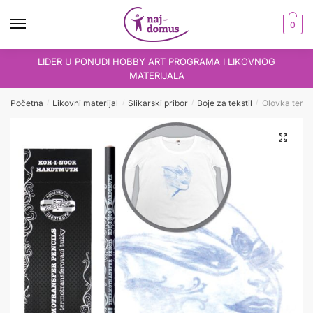
Skip
Skip
to
to
0
navigation
content
LIDER U PONUDI HOBBY ART PROGRAMA I LIKOVNOG
MATERIJALA
Početna
Likovni materijal
Slikarski pribor
Boje za tekstil
Olovka termo
/
/
/
/