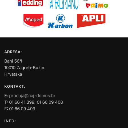
ADRESA:
Bani 56/I
10010 Zagreb-Buzin
Hrvatska
KONTAKT:
E:
prodaja@naj-domus.hr
T: 01 66 41 399; 01 66 09 408
F: 01 66 09 409
INFO: