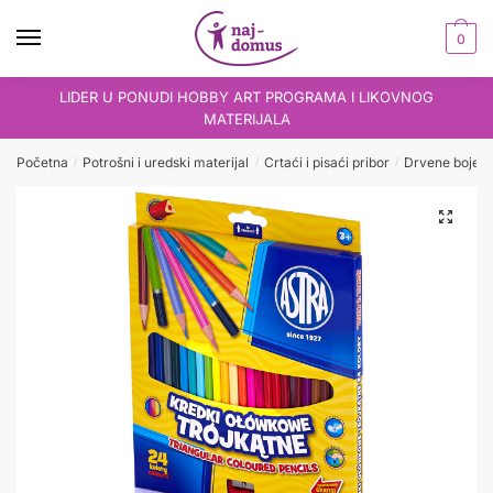
Skip
Skip
to
to
0
navigation
content
LIDER U PONUDI HOBBY ART PROGRAMA I LIKOVNOG
MATERIJALA
Početna
Potrošni i uredski materijal
Crtaći i pisaći pribor
Drvene boje
/
/
/
/