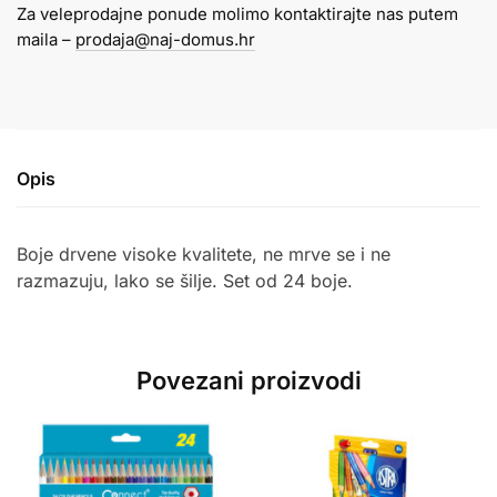
Za veleprodajne ponude molimo kontaktirajte nas putem
šiljilo
maila –
prodaja@naj-domus.hr
Astra
količina
Opis
Boje drvene visoke kvalitete, ne mrve se i ne
razmazuju, lako se šilje. Set od 24 boje.
Povezani proizvodi