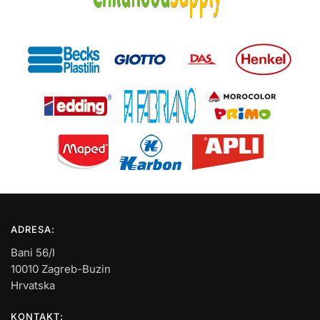
ADRESA:
Bani 56/I
10010 Zagreb-Buzin
Hrvatska
KONTAKT: