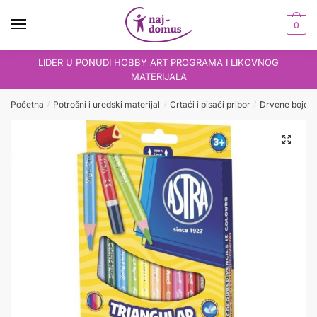
Skip
Skip
to
to
0
navigation
content
LIDER U PONUDI HOBBY ART PROGRAMA I LIKOVNOG
MATERIJALA
Početna
Potrošni i uredski materijal
Crtaći i pisaći pribor
Drvene boje
/
/
/
/