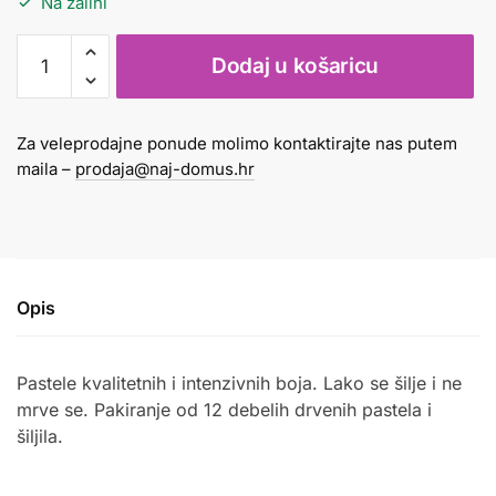
Na zalihi
Boje
Dodaj u košaricu
drvene
maxi
1/12
Za veleprodajne ponude molimo kontaktirajte nas putem
+
maila –
prodaja@naj-domus.hr
šiljilo
Astra
količina
Opis
Pastele kvalitetnih i intenzivnih boja. Lako se šilje i ne
mrve se. Pakiranje od 12 debelih drvenih pastela i
šiljila.