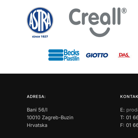
ADRESA:
KONTAK
Bani 56/I
E:
prod
10010 Zagreb-Buzin
T: 01 6
Hrvatska
F: 01 6