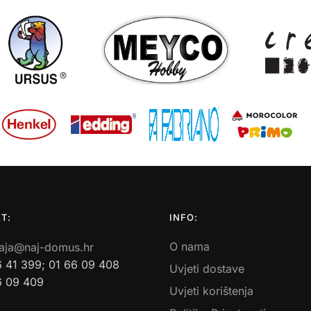
T:
INFO:
O nama
aja@naj-domus.hr
6 41 399; 01 66 09 408
Uvjeti dostave
6 09 409
Uvjeti korištenja