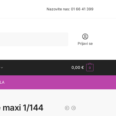
Nazovite nas:
01 66 41 399
Prijavi se
0,00
€
0
LA
 maxi 1/144