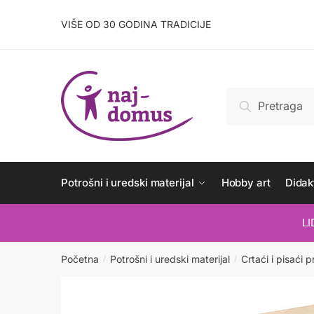
Skip
Skip
to
to
VIŠE OD 30 GODINA TRADICIJE
navigation
content
Pretraži:
Pretraži
Potrošni i uredski materijal
Hobby art
Didakt
L
Početna
Potrošni i uredski materijal
Crtaći i pisaći p
/
/