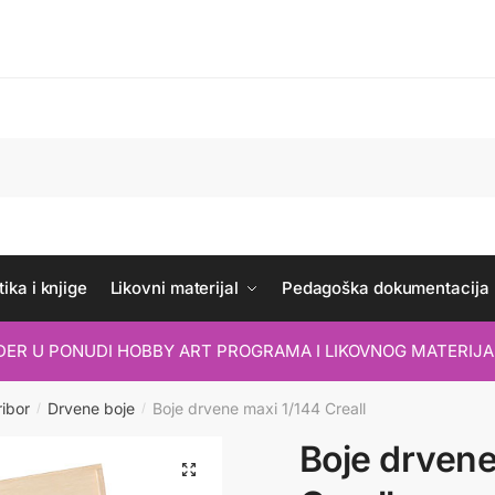
ika i knjige
Likovni materijal
Pedagoška dokumentacija
IDER U PONUDI HOBBY ART PROGRAMA I LIKOVNOG MATERIJA
ribor
Drvene boje
Boje drvene maxi 1/144 Creall
/
/
Boje drvene