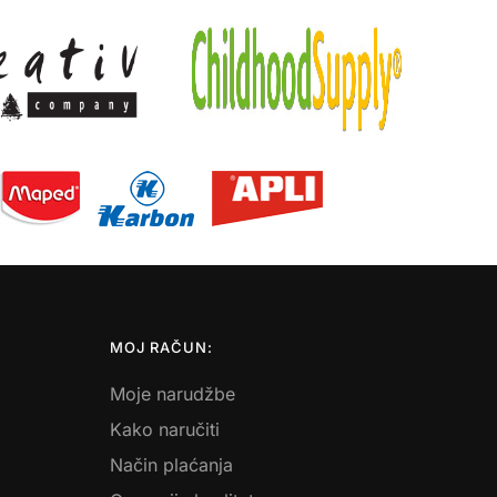
MOJ RAČUN:
Moje narudžbe
Kako naručiti
Način plaćanja