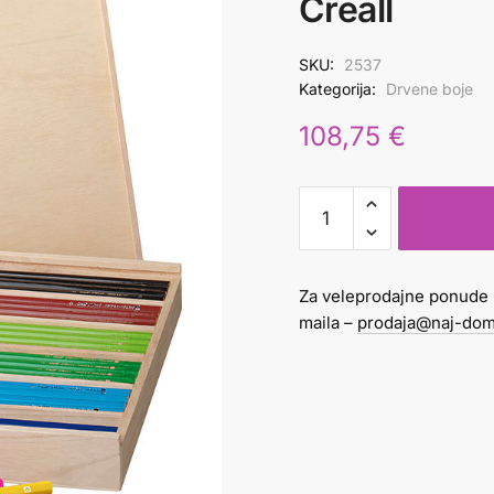
Creall
SKU:
2537
Kategorija:
Drvene boje
108,75
€
Boje
drvene
maxi
1/144
Za veleprodajne ponude 
Creall
maila –
prodaja@naj-dom
količina