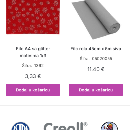
Filc A4 sa glitter
Filc rola 45cm x 5m siva
motivima 1/3
Šifra: 05020055
Šifra: 1362
11,40
€
3,33
€
Dodaj u košaricu
Dodaj u košaricu