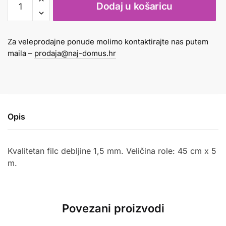
Dodaj u košaricu
rola
45cm
x
Za veleprodajne ponude molimo kontaktirajte nas putem
5m
maila –
prodaja@naj-domus.hr
svijetlo
plava
količina
Opis
Kvalitetan filc debljine 1,5 mm. Veličina role: 45 cm x 5
m.
Povezani proizvodi