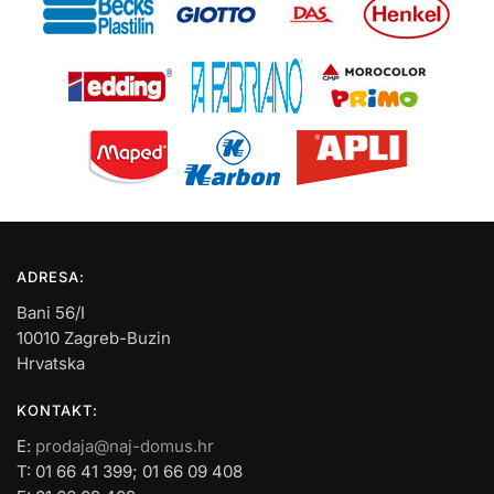
ADRESA:
Bani 56/I
10010 Zagreb-Buzin
Hrvatska
KONTAKT:
E:
prodaja@naj-domus.hr
T: 01 66 41 399; 01 66 09 408