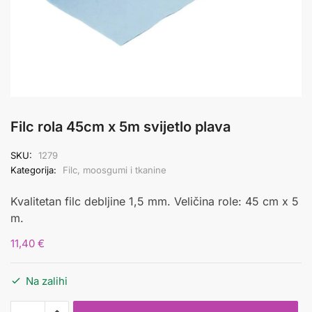
Filc rola 45cm x 5m svijetlo plava
SKU:
1279
Kategorija:
Filc, moosgumi i tkanine
Kvalitetan filc debljine 1,5 mm. Veličina role: 45 cm x 5
m.
11,40
€
Na zalihi
Filc