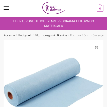
Skip
Skip
to
to
0
navigation
content
LIDER U PONUDI HOBBY ART PROGRAMA I LIKOVNOG
MATERIJALA
Početna
Hobby art
Filc, moosgumi i tkanine
Filc rola 45cm x 5m svijetl
/
/
/