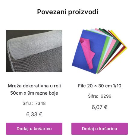
Povezani proizvodi
Mreža dekorativna u roli
Filc 20 x 30 cm 1/10
50cm x 9m razne boje
Šifra: 6299
Šifra: 7348
6,07
€
6,33
€
Dodaj u košaricu
Dodaj u košaricu