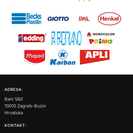
ADRESA:
Bani 56/I
10010 Zagreb-Buzin
Hrvatska
KONTAKT: