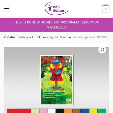
Skip
Skip
to
to
0
navigation
content
LIDER U PONUDI HOBBY ART PROGRAMA I LIKOVNOG
MATERIJALA
Početna
Hobby art
Filc, moosgumi i tkanine
Guma pjenasta 20x29cm 1
/
/
/