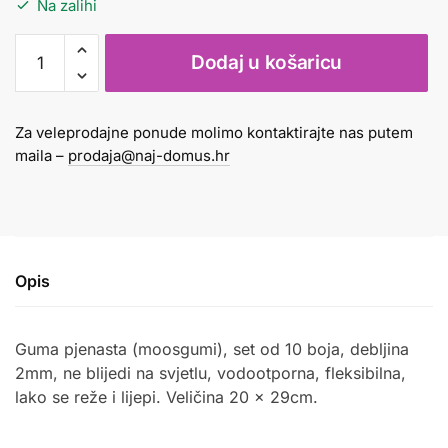
Na zalihi
Guma
Dodaj u košaricu
pjenasta
20x29cm
1/10
Za veleprodajne ponude molimo kontaktirajte nas putem
boja
maila –
prodaja@naj-domus.hr
Moosgumi
količina
Opis
Guma pjenasta (moosgumi), set od 10 boja, debljina
2mm, ne blijedi na svjetlu, vodootporna, fleksibilna,
lako se reže i lijepi. Veličina 20 x 29cm.