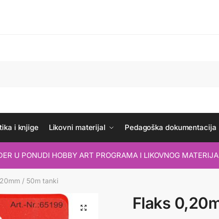
ika i knjige
Likovni materijal
Pedagoška dokumentacija
IDER U PONUDI HOBBY ART PROGRAMA I LIKOVNOG MATERIJA
,20mm / 50m tanki
Flaks 0,20