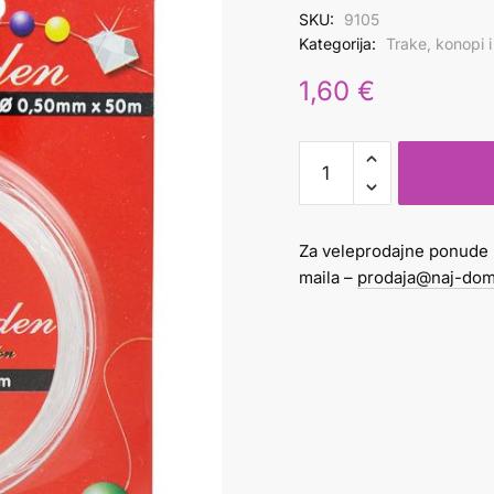
SKU:
9105
Kategorija:
Trake, konopi 
1,60
€
Flaks
0,20mm
/
50m
Za veleprodajne ponude 
tanki
maila –
prodaja@naj-dom
količina