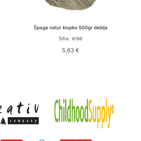
Špaga natur klupko 500gr deblja
Šifra: 6196
5,63
€