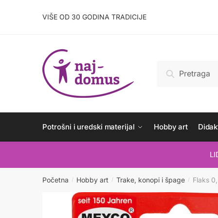
Skip
Skip
to
to
VIŠE OD 30 GODINA TRADICIJE
navigation
content
Pretraži:
Pretraži
Potrošni i uredski materijal
Hobby art
Didakt
L
Početna
Hobby art
Trake, konopi i špage
Flaks 0
/
/
/