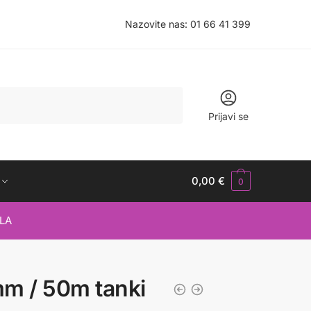
Nazovite nas:
01 66 41 399
Prijavi se
0,00
€
0
LA
mm / 50m tanki