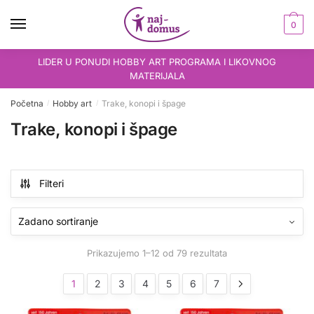
Skip
Skip
to
to
0
navigation
content
LIDER U PONUDI HOBBY ART PROGRAMA I LIKOVNOG
MATERIJALA
Početna
Hobby art
Trake, konopi i špage
/
/
Trake, konopi i špage
Filteri
Prikazujemo 1–12 od 79 rezultata
1
2
3
4
5
6
7