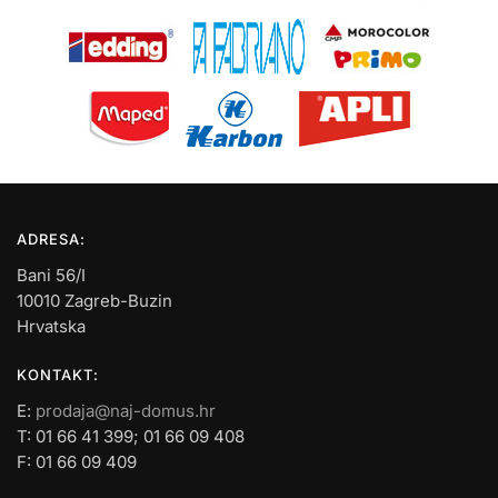
ADRESA:
Bani 56/I
10010 Zagreb-Buzin
Hrvatska
KONTAKT:
E:
prodaja@naj-domus.hr
T: 01 66 41 399; 01 66 09 408
F: 01 66 09 409