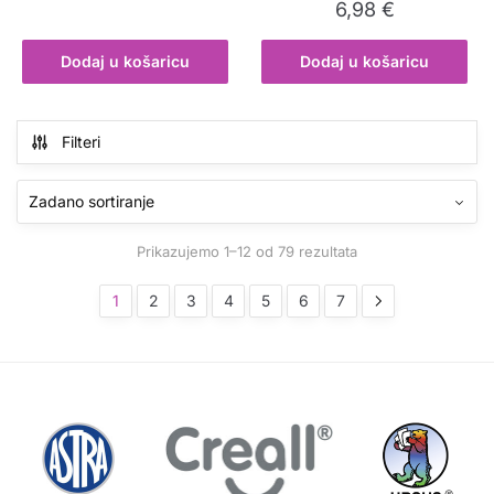
6,98
€
Dodaj u košaricu
Dodaj u košaricu
Filteri
Prikazujemo 1–12 od 79 rezultata
1
2
3
4
5
6
7