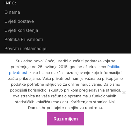
INFO:
O nama
Uvjeti dostave
Uvjeti korištenja
Politika Privatnosti
Povrati i reklamacije
Kontakt
Sukladno novoj Općoj uredbi o zaštiti podataka koja se
primjenjuje od 25. svibnja 2018. godine ažurirali smo
Politiku
MOJ RAČUN:
privatnosti
kako bismo olakšali razumijevanje koje informacije i
zašto prikupljamo. Vaša privatnost nam je važna pa prikupljamo
Moje narudžbe
podatke potrebne isključivo za online naručivanje. Da bismo
Kako naručiti
poboljšali korisničko iskustvo prilikom pregledavanja stranica,
ova stranica na vaše računalo sprema malu funkcionalnih i
Način plaćanja
statističkih kolačića (cookies). Korištenjem stranice Naj-
Garancija kvalitete
Domus.hr pristajete na njihovu upotrebu.
Košarica
Razumijem