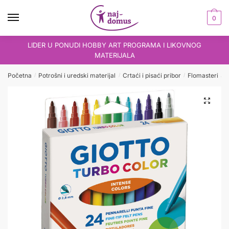
Skip
Skip
to
to
0
navigation
content
LIDER U PONUDI HOBBY ART PROGRAMA I LIKOVNOG
MATERIJALA
Početna
Potrošni i uredski materijal
Crtaći i pisaći pribor
Flomasteri
F
/
/
/
/