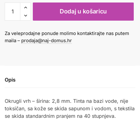
Flomaster
Dodaj u košaricu
1/24
Giotto
količina
Za veleprodajne ponude molimo kontaktirajte nas putem
maila –
prodaja@naj-domus.hr
Opis
Okrugli vrh – širina: 2,8 mm. Tinta na bazi vode, nije
toksičan, sa kože se skida sapunom i vodom, s tekstila
se skida standardnim pranjem na 40 stupnjeva.