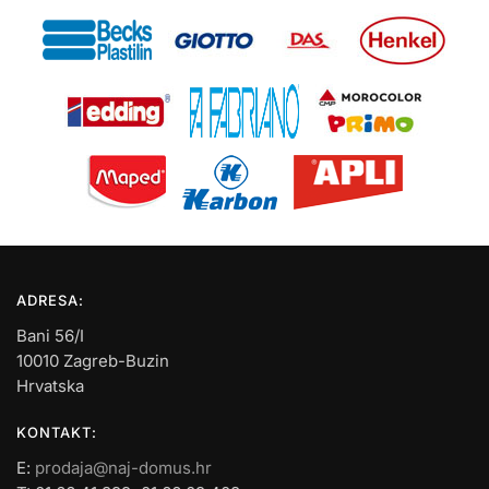
ADRESA:
Bani 56/I
10010 Zagreb-Buzin
Hrvatska
KONTAKT:
E:
prodaja@naj-domus.hr