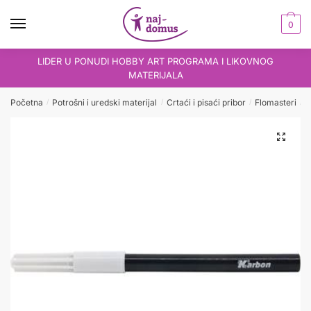
Skip
Skip
to
to
0
navigation
content
LIDER U PONUDI HOBBY ART PROGRAMA I LIKOVNOG
MATERIJALA
Početna
Potrošni i uredski materijal
Crtaći i pisaći pribor
Flomasteri
F
/
/
/
/