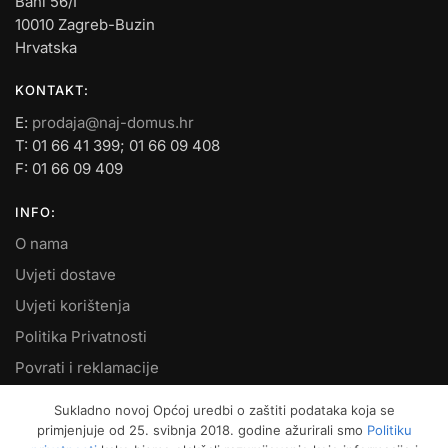
Bani 56/I
10010 Zagreb-Buzin
Hrvatska
KONTAKT:
E:
prodaja@naj-domus.hr
T: 01 66 41 399; 01 66 09 408
F: 01 66 09 409
INFO:
O nama
Uvjeti dostave
Uvjeti korištenja
Politika Privatnosti
Povrati i reklamacije
Kontakt
Sukladno novoj Općoj uredbi o zaštiti podataka koja se
primjenjuje od 25. svibnja 2018. godine ažurirali smo
Politiku
MOJ RAČUN: