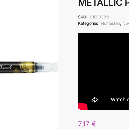
METALLIC 
SKU:
01010329
Kategorije:
Flomasteri
,
Nov
7,17
€