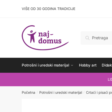
Skip
Skip
to
to
VIŠE OD 30 GODINA TRADICIJE
navigation
content
Pretraži:
Pretraži
Potrošni i uredski materijal
Hobby art
Didakt
L
Početna
Potrošni i uredski materijal
Crtaći i pisaći p
/
/