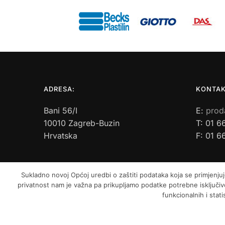
ADRESA:
KONTAK
Bani 56/I
E:
prod
10010 Zagreb-Buzin
T: 01 6
Hrvatska
F: 01 6
Sukladno novoj Općoj uredbi o zaštiti podataka koja se primjenjuj
privatnost nam je važna pa prikupljamo podatke potrebne isključivo
funkcionalnih i stat