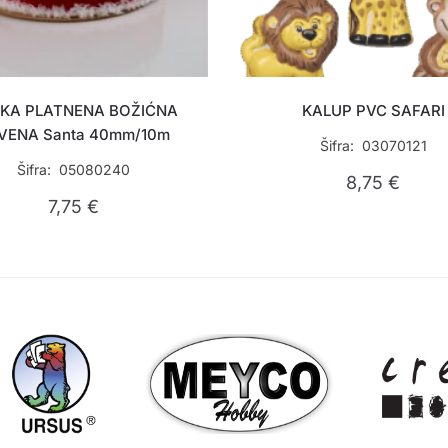
KA PLATNENA BOŽIĆNA
KALUP PVC SAFARI
VENA Santa 40mm/10m
Šifra: 03070121
Šifra: 05080240
8,75
€
7,75
€