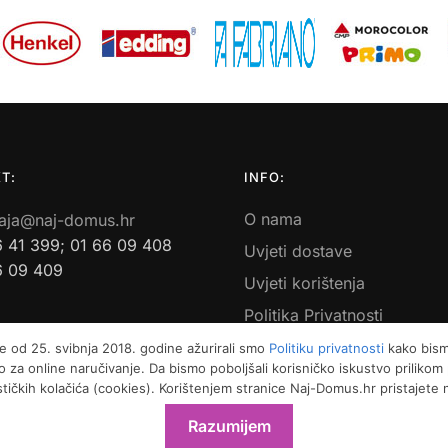
T:
INFO:
O nama
aja@naj-domus.hr
6 41 399; 01 66 09 408
Uvjeti dostave
6 09 409
Uvjeti korištenja
Politika Privatnosti
Povrati i reklamacije
e od 25. svibnja 2018. godine ažurirali smo
Politiku privatnosti
kako bismo
 za online naručivanje. Da bismo poboljšali korisničko iskustvo priliko
Kontakt
ističkih kolačića (cookies). Korištenjem stranice Naj-Domus.hr pristajete
Razumijem