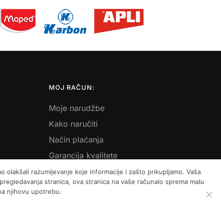
MOJ RAČUN:
Moje narudžbe
Kako naručiti
Način plaćanja
Garancija kvalitete
Košarica
 olakšali razumijevanje koje informacije i zašto prikupljamo. Vaša
m pregledavanja stranica, ova stranica na vaše računalo sprema malu
 na njihovu upotrebu.