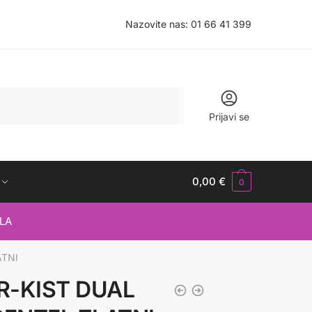
Nazovite nas:
01 66 41 399
Prijavi se
0,00
€
0
LA
ATNI
-KIST DUAL