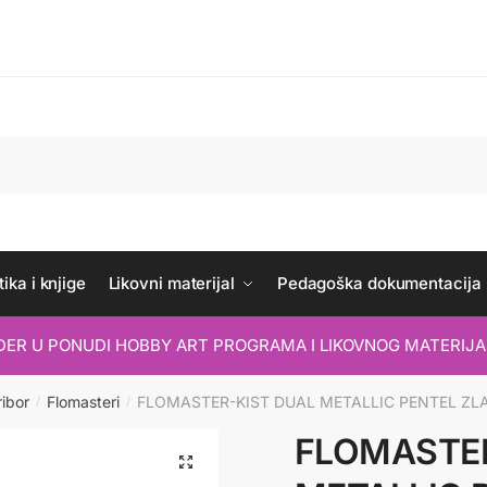
ika i knjige
Likovni materijal
Pedagoška dokumentacija
IDER U PONUDI HOBBY ART PROGRAMA I LIKOVNOG MATERIJA
ribor
Flomasteri
FLOMASTER-KIST DUAL METALLIC PENTEL ZL
/
/
FLOMASTER