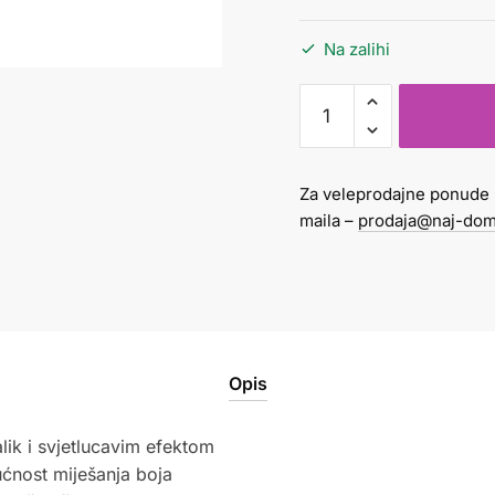
Na zalihi
FLOMASTER-
KIST
DUAL
METALLIC
Za veleprodajne ponude 
PENTEL
maila –
prodaja@naj-dom
ZLATNI
količina
Opis
lik i svjetlucavim efektom
ćnost miješanja boja