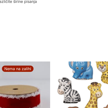
azličite širine pisanja
Nema na zalihi