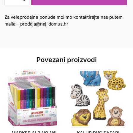
1/12
ALPINO
Za veleprodajne ponude molimo kontaktirajte nas putem
sa
maila –
prodaja@naj-domus.hr
12
žigova
količina
Povezani proizvodi
MARKER ALPINO 1/6
KALUP PVC SAFARI