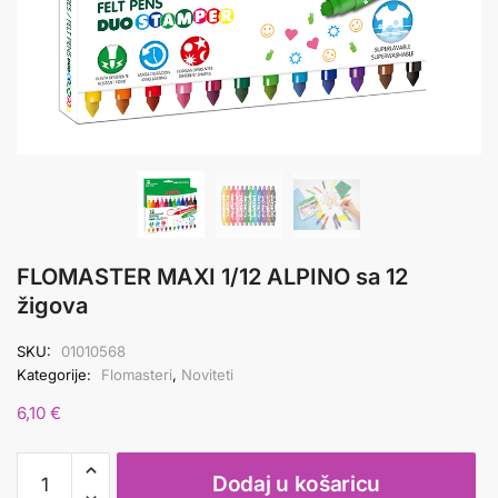
FLOMASTER MAXI 1/12 ALPINO sa 12
žigova
SKU:
01010568
Kategorije:
Flomasteri
,
Noviteti
6,10
€
FLOMASTER
Dodaj u košaricu
MAXI