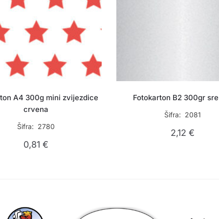
ton A4 300g mini zvijezdice
Fotokarton B2 300gr sre
crvena
Šifra: 2081
Šifra: 2780
2,12
€
0,81
€