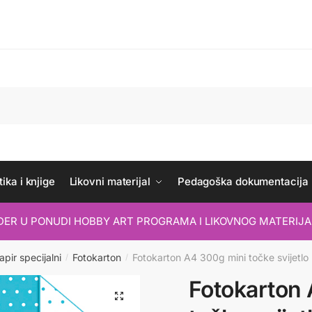
ika i knjige
Likovni materijal
Pedagoška dokumentacija
IDER U PONUDI HOBBY ART PROGRAMA I LIKOVNOG MATERIJA
apir specijalni
Fotokarton
Fotokarton A4 300g mini točke svijetlo 
/
/
Fotokarton