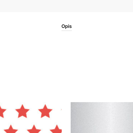
količina
Opis