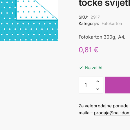
točke svijet
SKU:
2917
Kategorija:
Fotokarton
Fotokarton 300g, A4.
0,81
€
Na zalihi
Fotokarton
A4
300g
mini
Za veleprodajne ponude 
točke
maila –
prodaja@naj-dom
svijetlo
plavi