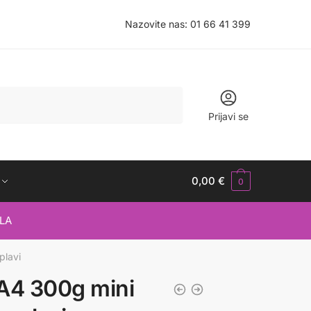
Nazovite nas:
01 66 41 399
Prijavi se
0,00
€
0
LA
plavi
 A4 300g mini