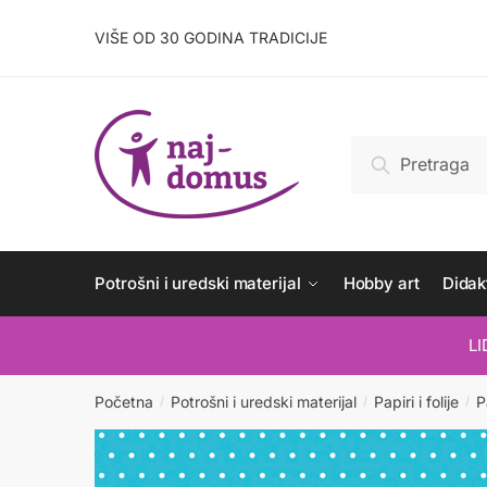
Skip
Skip
to
to
VIŠE OD 30 GODINA TRADICIJE
navigation
content
Pretraži:
Pretraži
Potrošni i uredski materijal
Hobby art
Didakt
L
Početna
Potrošni i uredski materijal
Papiri i folije
P
/
/
/