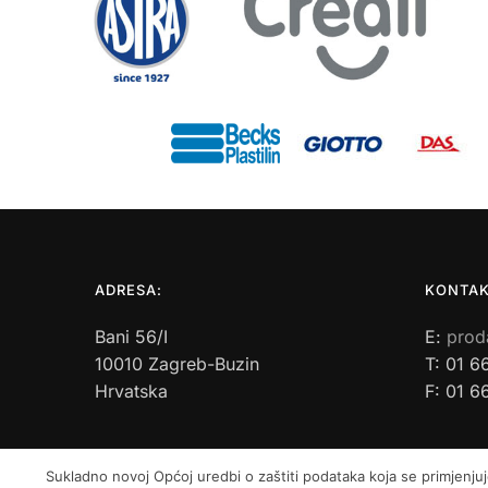
ADRESA:
KONTAK
Bani 56/I
E:
prod
10010 Zagreb-Buzin
T: 01 6
Hrvatska
F: 01 6
Sukladno novoj Općoj uredbi o zaštiti podataka koja se primjenjuj