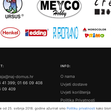
T:
INFO:
O nama
aja@naj-domus.hr
6 41 399; 01 66 09 408
Uvjeti dostave
6 09 409
Uvjeti korištenja
Politika Privatnosti
Povrati i reklamacije
e od 25. svibnja 2018. godine ažurirali smo
Politiku privatnosti
kako bismo