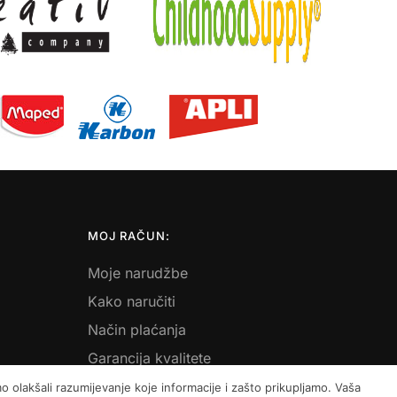
MOJ RAČUN:
Moje narudžbe
Kako naručiti
Način plaćanja
Garancija kvalitete
Košarica
 olakšali razumijevanje koje informacije i zašto prikupljamo. Vaša