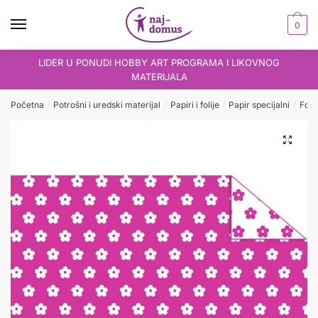
Skip
Skip
to
to
0
navigation
content
LIDER U PONUDI HOBBY ART PROGRAMA I LIKOVNOG
MATERIJALA
Početna
Potrošni i uredski materijal
Papiri i folije
Papir specijalni
Foto
/
/
/
/