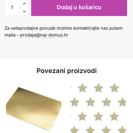
Fotokarton
Dodaj u košaricu
A4
300gr
mini
Za veleprodajne ponude molimo kontaktirajte nas putem
cvjetići
maila –
prodaja@naj-domus.hr
crveni
količina
Povezani proizvodi