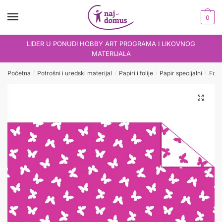
Skip
Skip
to
to
0
navigation
content
LIDER U PONUDI HOBBY ART PROGRAMA I LIKOVNOG
MATERIJALA
Početna
Potrošni i uredski materijal
Papiri i folije
Papir specijalni
Foto
/
/
/
/