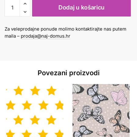
Fotokarton
Dodaj u košaricu
A4
300gr
mini
Za veleprodajne ponude molimo kontaktirajte nas putem
leptirići
maila –
prodaja@naj-domus.hr
crvena
količina
Povezani proizvodi