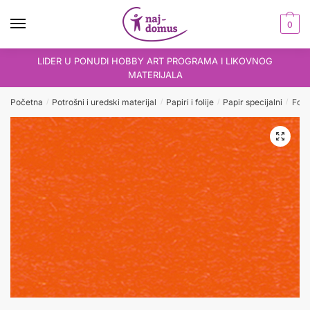
Skip
Skip
to
to
0
navigation
content
LIDER U PONUDI HOBBY ART PROGRAMA I LIKOVNOG
MATERIJALA
Početna
Potrošni i uredski materijal
Papiri i folije
Papir specijalni
Foto
/
/
/
/