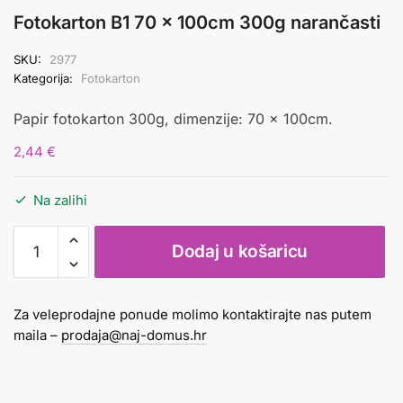
Fotokarton B1 70 x 100cm 300g narančasti
SKU:
2977
Kategorija:
Fotokarton
Papir fotokarton 300g, dimenzije: 70 x 100cm.
2,44
€
Na zalihi
Fotokarton
Dodaj u košaricu
B1
70
x
Za veleprodajne ponude molimo kontaktirajte nas putem
100cm
maila –
prodaja@naj-domus.hr
300g
narančasti
količina