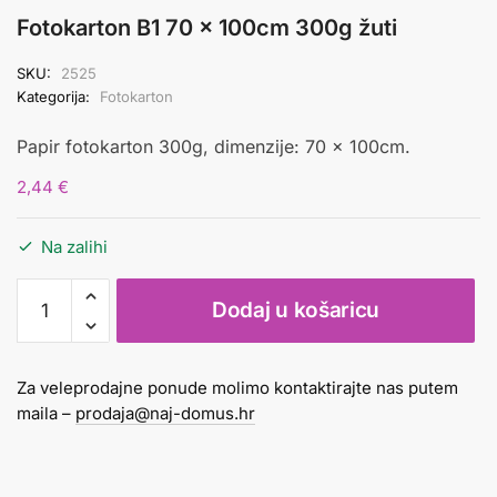
Fotokarton B1 70 x 100cm 300g žuti
SKU:
2525
Kategorija:
Fotokarton
Papir fotokarton 300g, dimenzije: 70 x 100cm.
2,44
€
Na zalihi
Fotokarton
Dodaj u košaricu
B1
70
x
Za veleprodajne ponude molimo kontaktirajte nas putem
100cm
maila –
prodaja@naj-domus.hr
300g
žuti
količina