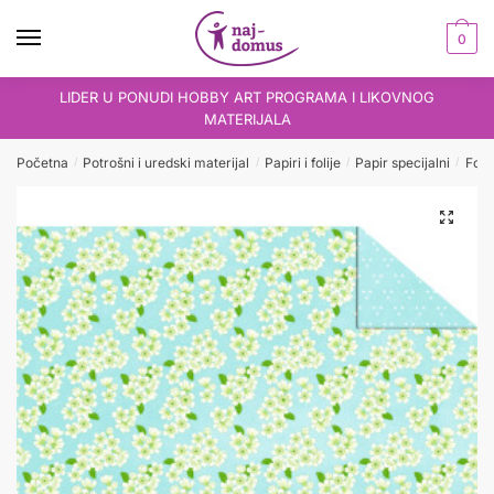
Skip
Skip
to
to
0
navigation
content
LIDER U PONUDI HOBBY ART PROGRAMA I LIKOVNOG
MATERIJALA
Početna
Potrošni i uredski materijal
Papiri i folije
Papir specijalni
Foto
/
/
/
/