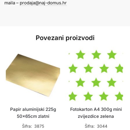
maila –
prodaja@naj-domus.hr
količina
Povezani proizvodi
Papir aluminijski 225g
Fotokarton A4 300g mini
50x65cm zlatni
zvijezdice zelena
Šifra: 3875
Šifra: 3044