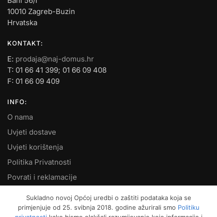
Bani 56/I
10010 Zagreb-Buzin
Hrvatska
KONTAKT:
E:
prodaja@naj-domus.hr
T: 01 66 41 399; 01 66 09 408
F: 01 66 09 409
INFO:
O nama
Uvjeti dostave
Uvjeti korištenja
Politika Privatnosti
Povrati i reklamacije
Kontakt
Sukladno novoj Općoj uredbi o zaštiti podataka koja se
primjenjuje od 25. svibnja 2018. godine ažurirali smo
Politiku
MOJ RAČUN: