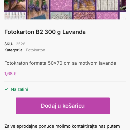
Fotokarton B2 300 g Lavanda
SKU:
2526
Kategorija:
Fotokarton
Fotokraton formata 50×70 cm sa motivom lavande
1,68
€
Na zalihi
Fotokarton
Dodaj u košaricu
B2
300
g
Za veleprodajne ponude molimo kontaktirajte nas putem
Lavanda