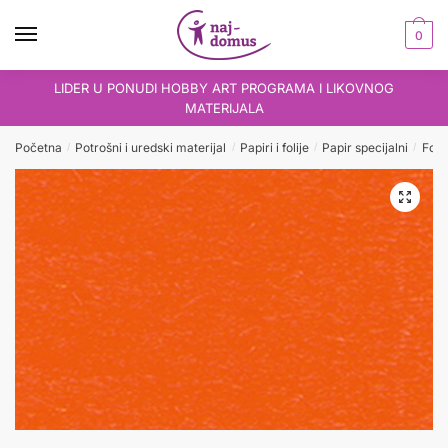
Skip
Skip
to
to
0
navigation
content
LIDER U PONUDI HOBBY ART PROGRAMA I LIKOVNOG
MATERIJALA
Početna
Potrošni i uredski materijal
Papiri i folije
Papir specijalni
Foto
/
/
/
/