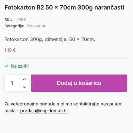
Fotokarton B2 50 x 70cm 300g narančasti
SKU:
2966
Kategorija:
Fotokarton
Fotokarton 300g, dimenzije: 50 x 70cm.
1,19
€
Na zalihi
Fotokarton
Dodaj u košaricu
B2
50
x
Za veleprodajne ponude molimo kontaktirajte nas putem
70cm
maila –
prodaja@naj-domus.hr
300g
narančasti
količina