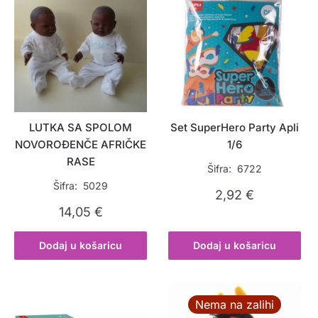
LUTKA SA SPOLOM
Set SuperHero Party Apli
NOVOROĐENČE AFRIČKE
1/6
RASE
Šifra: 6722
Šifra: 5029
2,92
€
14,05
€
Dodaj u košaricu
Dodaj u košaricu
Nema na zalihi