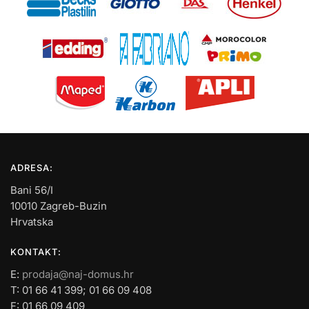
ADRESA:
Bani 56/I
10010 Zagreb-Buzin
Hrvatska
KONTAKT:
E:
prodaja@naj-domus.hr
T: 01 66 41 399; 01 66 09 408
F: 01 66 09 409