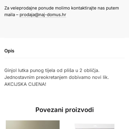
-
Za veleprodajne ponude molimo kontaktirajte nas putem
PUNOGLAVAC/
maila –
prodaja@naj-domus.hr
ŽABA
količina
Opis
Ginjol lutka punog tijela od pliša u 2 obličja.
Jednostavnim preokretanjem dobivamo novi lik.
AKCIJSKA CIJENA!
Povezani proizvodi