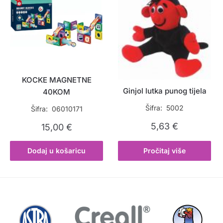
KOCKE MAGNETNE
Ginjol lutka punog tijela
40KOM
Šifra: 5002
Šifra: 06010171
5,63
€
15,00
€
Dodaj u košaricu
Pročitaj više