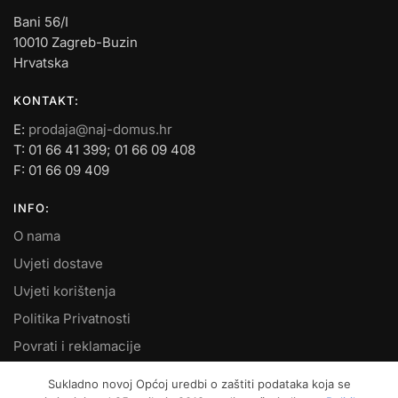
Bani 56/I
10010 Zagreb-Buzin
Hrvatska
KONTAKT:
E:
prodaja@naj-domus.hr
T: 01 66 41 399; 01 66 09 408
F: 01 66 09 409
INFO:
O nama
Uvjeti dostave
Uvjeti korištenja
Politika Privatnosti
Povrati i reklamacije
Kontakt
Sukladno novoj Općoj uredbi o zaštiti podataka koja se