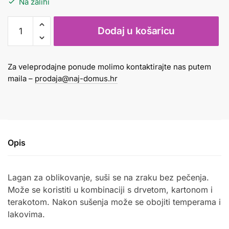
Na zalihi
Glinamol
Dodaj u košaricu
Das
1
kg
Za veleprodajne ponude molimo kontaktirajte nas putem
bijeli
maila –
prodaja@naj-domus.hr
količina
Opis
Lagan za oblikovanje, suši se na zraku bez pečenja.
Može se koristiti u kombinaciji s drvetom, kartonom i
terakotom. Nakon sušenja može se obojiti temperama i
lakovima.