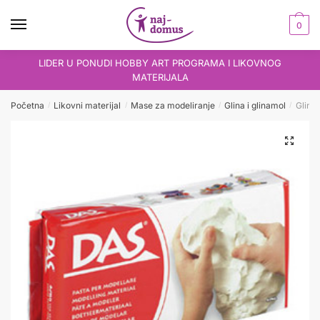
Skip
Skip
to
to
0
navigation
content
LIDER U PONUDI HOBBY ART PROGRAMA I LIKOVNOG
MATERIJALA
Početna
Likovni materijal
Mase za modeliranje
Glina i glinamol
Glinam
/
/
/
/