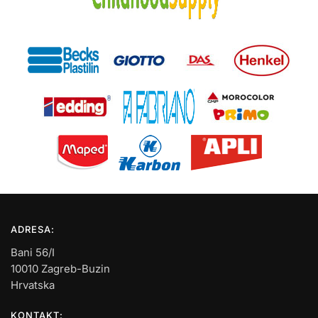
ADRESA:
Bani 56/I
10010 Zagreb-Buzin
Hrvatska
KONTAKT: